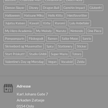
Buttons
Chainsaw Man
Cinnamoroll
Death Note
Demon Slayer
Disney
Dragon Ball
Genshin Impact
Glutenfri
Halloween
Hatsune Miku
Hello Kitty
Høstfavoritter
Jujutsu Kaisen
Kawaii
Kirby
Kuromi
Lulu Anbefaler
My Hero Academia
My Melody
Naruto
Nintendo
One Piece
Pompompurin
Påskegodt
Ramen
Sailor Moon
Sanrio
Skrivebord og Musematter
Spicy
Stationery
Sticker
Stort Priskutt!
Studio Ghibli
Super Mario
Totoro
Valentine's Day og Morsdag
Vegan
Vocaloid
Zelda
Adresse
Karl Johans Gate 7
Arkaden 2.etasje
0154 Oslo