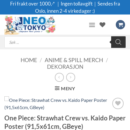
Skip
Fri frakt over 1000,-* ｜Ingen tollavgift｜Sendes fra
to
Oslo, innen 2-4 virkedager :)
content
Products
search
HOME
/
ANIME & SPILL MERCH
/
DEKORASJON
MENY
Legg til i
One Piece: Strawhat Crew vs. Kaido Paper
ønskeliste
Poster (91,5x61cm, GBeye)