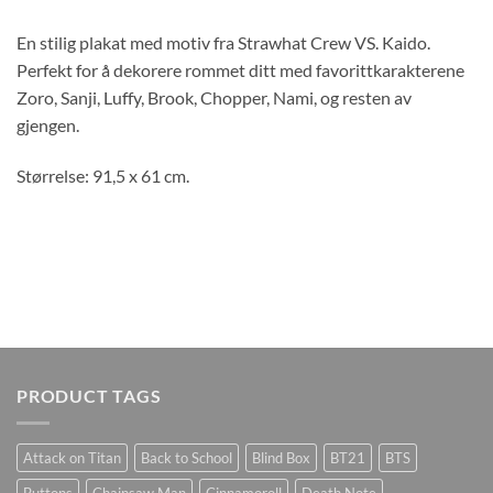
En stilig plakat med motiv fra Strawhat Crew VS. Kaido.
Perfekt for å dekorere rommet ditt med favorittkarakterene
Zoro, Sanji, Luffy, Brook, Chopper, Nami, og resten av
gjengen.
Størrelse: 91,5 x 61 cm.
PRODUCT TAGS
Attack on Titan
Back to School
Blind Box
BT21
BTS