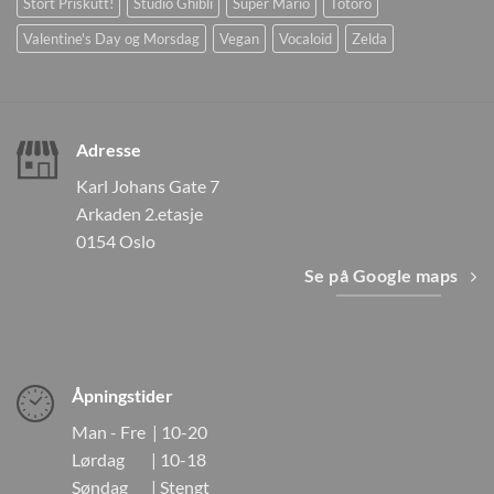
Stort Priskutt!
Studio Ghibli
Super Mario
Totoro
Valentine's Day og Morsdag
Vegan
Vocaloid
Zelda
Adresse
Karl Johans Gate 7
Arkaden 2.etasje
0154 Oslo
Se på Google maps
Åpningstider
Man - Fre | 10-20
Lørdag | 10-18
Søndag | Stengt