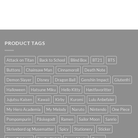
PRODUCT TAGS
Attack on Titan
Back to School
Blind Box
BT21
BTS
Buttons
Chainsaw Man
Cinnamoroll
Death Note
Demon Slayer
Disney
Dragon Ball
Genshin Impact
Glutenfri
Halloween
Hatsune Miku
Hello Kitty
Høstfavoritter
Jujutsu Kaisen
Kawaii
Kirby
Kuromi
Lulu Anbefaler
My Hero Academia
My Melody
Naruto
Nintendo
One Piece
Pompompurin
Påskegodt
Ramen
Sailor Moon
Sanrio
Skrivebord og Musematter
Spicy
Stationery
Sticker