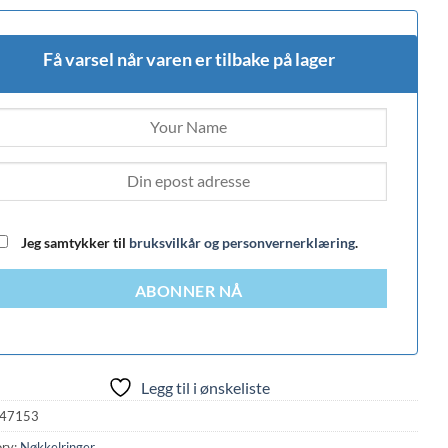
Få varsel når varen er tilbake på lager
Jeg samtykker til
bruksvilkår og personvernerklæring
.
ABONNER NÅ
Legg til i ønskeliste
47153
ry:
Nøkkelringer