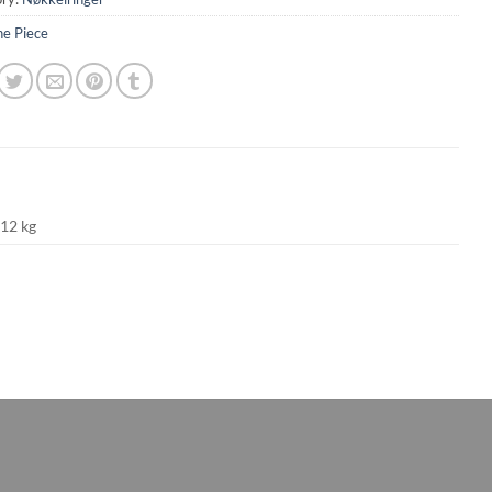
e Piece
012 kg