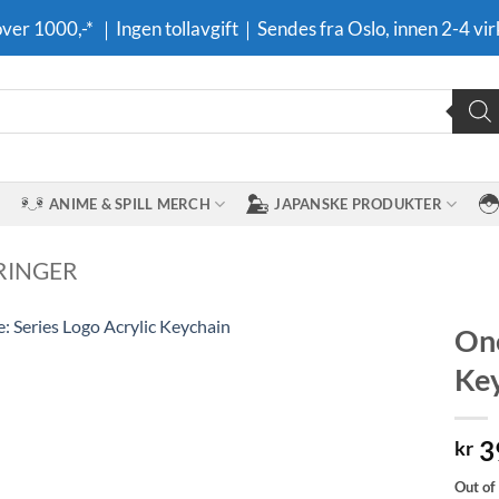
 over 1000,-* ｜Ingen tollavgift｜Sendes fra Oslo, innen 2-4 vir
ANIME & SPILL MERCH
JAPANSKE PRODUKTER
RINGER
One
Ke
Legg til i
ønskeliste
3
kr
Out of