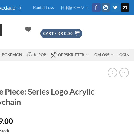
kedager :)
Kontakt oss
日本語ページ
CART /
KR
0.00
POKÉMON
K-POP
OPPSKRIFTER
OM OSS
LOGIN
 Piece: Series Logo Acrylic
ychain
9.00
 stock