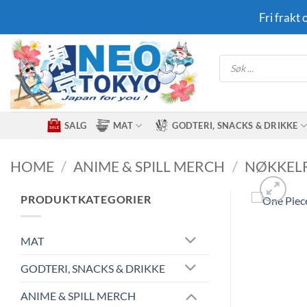
Skip
Fri frakt
to
content
Products
search
SALG
MAT
GODTERI, SNACKS & DRIKKE
HOME
/
ANIME & SPILL MERCH
/
NØKKEL
PRODUKTKATEGORIER
MAT
GODTERI, SNACKS & DRIKKE
ANIME & SPILL MERCH