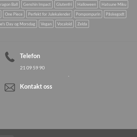
ragon Ball
Genshin Impact
Glutenfri
Halloween
Hatsune Miku
One Piece
Perfekt for Julekalender
Pompompurin
Påskegodt
ne's Day og Morsdag
Vegan
Vocaloid
Zelda
Telefon
21 09 59 90
Kontakt oss