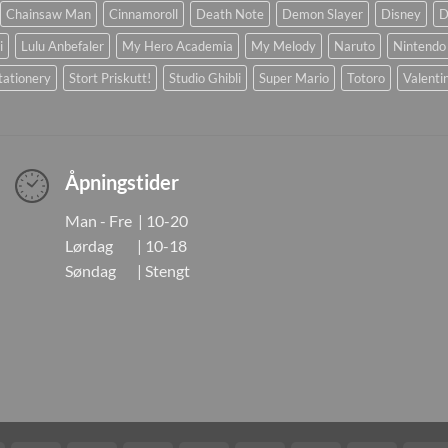
Chainsaw Man
Cinnamoroll
Death Note
Demon Slayer
Disney
D
i
Lulu Anbefaler
My Hero Academia
My Melody
Naruto
Nintendo
tationery
Stort Priskutt!
Studio Ghibli
Super Mario
Totoro
Valenti
Åpningstider
Man - Fre | 10-20
Lørdag | 10-18
Søndag | Stengt