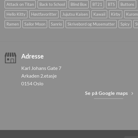
Attack on Titan
Back to School
Blind Box
BT21
BTS
Buttons
Hello Kitty
Høstfavoritter
Jujutsu Kaisen
Kawaii
Kirby
Kurom
Ramen
Sailor Moon
Sanrio
Skrivebord og Musematter
Spicy
S
Adresse
Karl Johans Gate 7
Arkaden 2.etasje
0154 Oslo
Se på Google maps