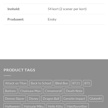
Innhold:
54 kort (2 scener per kort)
Produsent:
Ensky
PRODUCT TAGS
Attack on Titan
Back to School
Blind Box
BT21
BTS
Buttons
Chainsaw Man
Cinnamoroll
Death Note
Demon Slayer
Disney
Dragon Ball
Genshin Impact
Glutenfri
Halloween
Hatsune Miku
Hello Kitty
Høstfavoritter