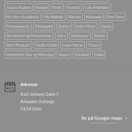
Jujutsu Kaisen
Kawaii
Kirby
Kuromi
Lulu Anbefaler
My Hero Academia
My Melody
Naruto
Nintendo
One Piece
Pompompurin
Påskegodt
Ramen
Sailor Moon
Sanrio
Skrivebord og Musematter
Spicy
Stationery
Sticker
Stort Priskutt!
Studio Ghibli
Super Mario
Totoro
Valentine's Day og Morsdag
Vegan
Vocaloid
Zelda
Adresse
Karl Johans Gate 7
Arkaden 2.etasje
0154 Oslo
Se på Google maps