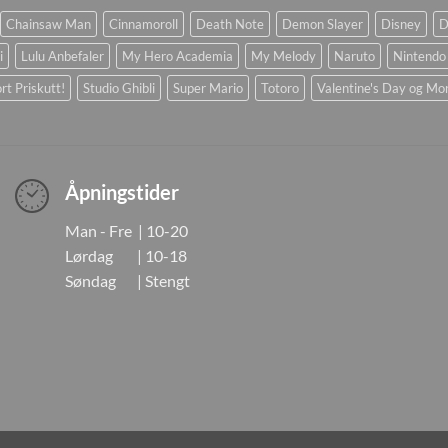
Chainsaw Man
Cinnamoroll
Death Note
Demon Slayer
Disney
D
i
Lulu Anbefaler
My Hero Academia
My Melody
Naruto
Nintendo
rt Priskutt!
Studio Ghibli
Super Mario
Totoro
Valentine's Day og Mo
Åpningstider
Man - Fre | 10-20
Lørdag | 10-18
Søndag | Stengt