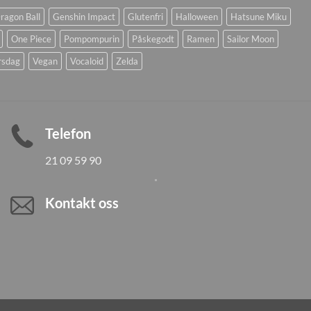
ragon Ball
Genshin Impact
Glutenfri
Halloween
Hatsune Miku
One Piece
Pompompurin
Påskegodt
Ramen
Sailor Moon
rsdag
Vegan
Vocaloid
Zelda
Telefon
21 09 59 90
Kontakt oss