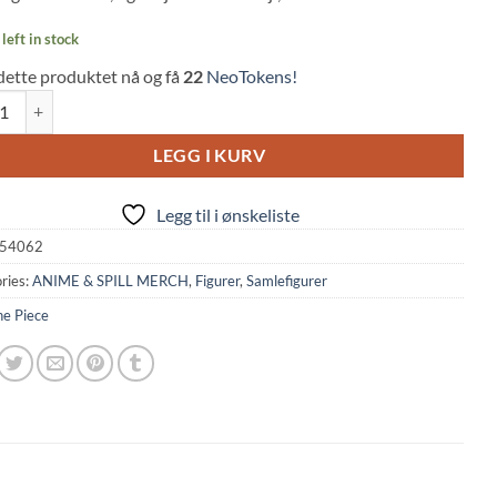
left in stock
dette produktet nå og få
22
NeoTokens!
ece: Kuzan (Aokiji) Figure – The Departure (18cm, Banpresto) quantity
LEGG I KURV
Legg til i ønskeliste
54062
ries:
ANIME & SPILL MERCH
,
Figurer
,
Samlefigurer
e Piece