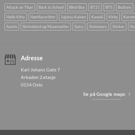
Attack on Titan
Back to School
Blind Box
BT21
BTS
Buttons
Hello Kitty
Høstfavoritter
Jujutsu Kaisen
Kawaii
Kirby
Kurom
Sanrio
Skrivebord og Musematter
Spicy
Stationery
Sticker
Sto
Adresse
Karl Johans Gate 7
Arkaden 2.etasje
0154 Oslo
Se på Google maps