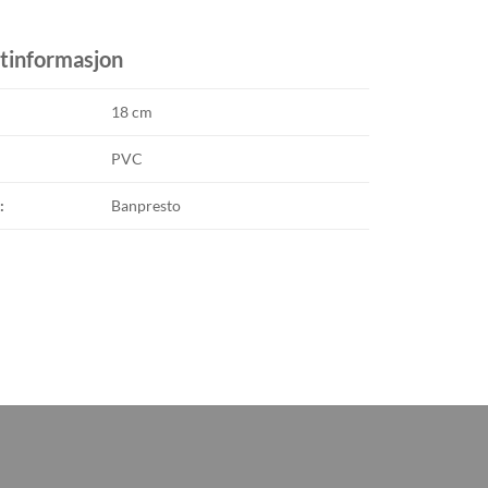
tinformasjon
18 cm
PVC
:
Banpresto