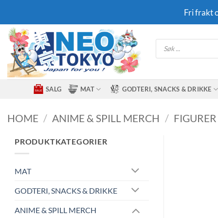
Skip
Fri frakt
to
content
Products
search
SALG
MAT
GODTERI, SNACKS & DRIKKE
HOME
/
ANIME & SPILL MERCH
/
FIGURER
PRODUKTKATEGORIER
MAT
GODTERI, SNACKS & DRIKKE
ANIME & SPILL MERCH