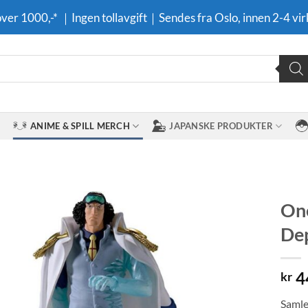
 over 1000,-* ｜Ingen tollavgift｜Sendes fra Oslo, innen 2-4 vir
ANIME & SPILL MERCH
JAPANSKE PRODUKTER
One
Dep
Legg til i
ønskeliste
4
kr
Samlef