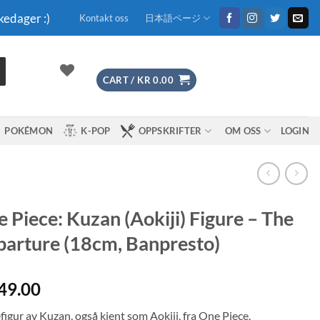
kedager :)
Kontakt oss
日本語ページ
CART /
KR
0.00
POKÉMON
K-POP
OPPSKRIFTER
OM OSS
LOGIN
 Piece: Kuzan (Aokiji) Figure – The
arture (18cm, Banpresto)
49.00
igur av Kuzan, også kjent som Aokiji, fra One Piece.