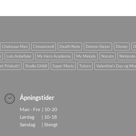
Chainsaw Man
Cinnamoroll
Death Note
Demon Slayer
Disney
D
i
Lulu Anbefaler
My Hero Academia
My Melody
Naruto
Nintendo
rt Priskutt!
Studio Ghibli
Super Mario
Totoro
Valentine's Day og Mo
Åpningstider
Man - Fre | 10-20
Lørdag | 10-18
Søndag | Stengt