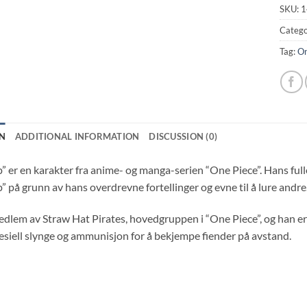
SKU:
1
Catego
Tag:
On
N
ADDITIONAL INFORMATION
DISCUSSION (0)
 er en karakter fra anime- og manga-serien “One Piece”. Hans full
 på grunn av hans overdrevne fortellinger og evne til å lure andre
dlem av Straw Hat Pirates, hovedgruppen i “One Piece”, og han er s
esiell slynge og ammunisjon for å bekjempe fiender på avstand.