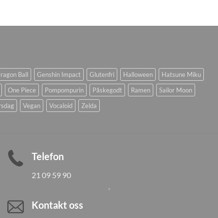
ragon Ball
Genshin Impact
Glutenfri
Halloween
Hatsune Miku
One Piece
Pompompurin
Påskegodt
Ramen
Sailor Moon
rsdag
Vegan
Vocaloid
Zelda
Telefon
21 09 59 90
Kontakt oss