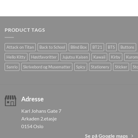
PRODUCT TAGS
Attack on Titan
Back to School
Blind Box
BT21
BTS
Buttons
Hello Kitty
Høstfavoritter
Jujutsu Kaisen
Kawaii
Kirby
Kurom
Sanrio
Skrivebord og Musematter
Spicy
Stationery
Sticker
Sto
Adresse
Karl Johans Gate 7
Arkaden 2.etasje
0154 Oslo
Se på Google maps