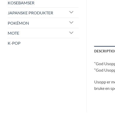
KOSEBAMSER
JAPANSKE PRODUKTER
POKÉMON
MOTE
K-POP
DESCRIPTIO
“God Usopp”
“God Usopp”
Usopp er me
bruke en sp