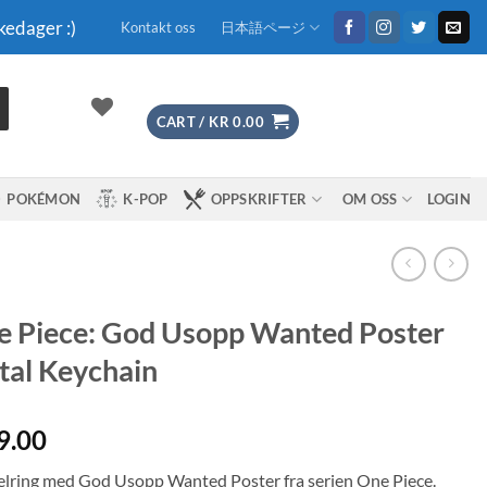
kedager :)
Kontakt oss
日本語ページ
CART /
KR
0.00
POKÉMON
K-POP
OPPSKRIFTER
OM OSS
LOGIN
 Piece: God Usopp Wanted Poster
al Keychain
9.00
lring med God Usopp Wanted Poster fra serien One Piece.