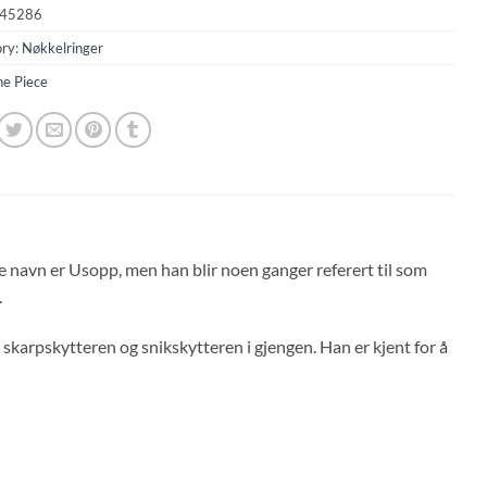
45286
ry:
Nøkkelringer
e Piece
e navn er Usopp, men han blir noen ganger referert til som
.
karpskytteren og snikskytteren i gjengen. Han er kjent for å