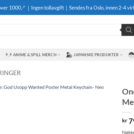
 over 1000,-* ｜Ingen tollavgift｜Sendes fra Oslo, innen 2-4 vir
ANIME & SPILL MERCH
JAPANSKE PRODUKTER
RINGER
One
Met
Legg til i
ønskeliste
7
kr
Nøkke