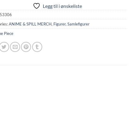
Legg til i ønskeliste
53306
ries:
ANIME & SPILL MERCH
,
Figurer
,
Samlefigurer
e Piece