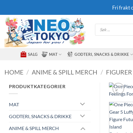
Skip
Fri frakt
to
content
Products
search
SALG
MAT
GODTERI, SNACKS & DRIKKE
HOME
/
ANIME & SPILL MERCH
/
FIGURER
PRODUKTKATEGORIER
MAT
GODTERI, SNACKS & DRIKKE
ANIME & SPILL MERCH