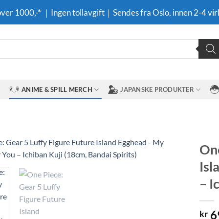
 over 1000,-* ｜Ingen tollavgift｜Sendes fra Oslo, innen 2-4 vir
ANIME & SPILL MERCH
JAPANSKE PRODUKTER
One
Isl
Legg til i
ønskeliste
– I
6
kr