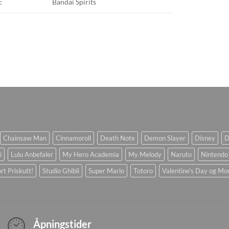
:
Bandai Spirits
Chainsaw Man
Cinnamoroll
Death Note
Demon Slayer
Disney
D
i
Lulu Anbefaler
My Hero Academia
My Melody
Naruto
Nintendo
rt Priskutt!
Studio Ghibli
Super Mario
Totoro
Valentine's Day og Mo
Åpningstider