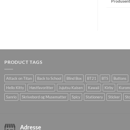
Produsent
PRODUCT TAGS
Attack on Titan
Back to School
Blind Box
BT21
BTS
Buttons
Hello Kitty
Høstfavoritter
Jujutsu Kaisen
Kawaii
Kirby
Kurom
Sanrio
Skrivebord og Musematter
Spicy
Stationery
Sticker
Sto
Adresse