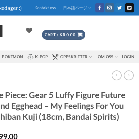
kedager :)
Kontakt oss
日本語ページ
CART /
KR
0.00
POKÉMON
K-POP
OPPSKRIFTER
OM OSS
LOGIN
 Piece: Gear 5 Luffy Figure Future
and Egghead – My Feelings For You
chiban Kuji (18cm, Bandai Spirits)
99.00