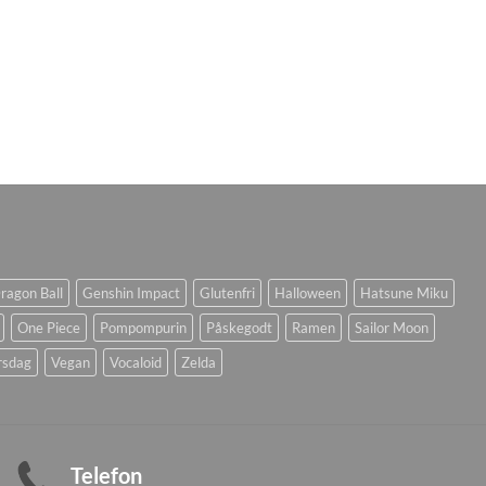
ragon Ball
Genshin Impact
Glutenfri
Halloween
Hatsune Miku
One Piece
Pompompurin
Påskegodt
Ramen
Sailor Moon
rsdag
Vegan
Vocaloid
Zelda
Telefon