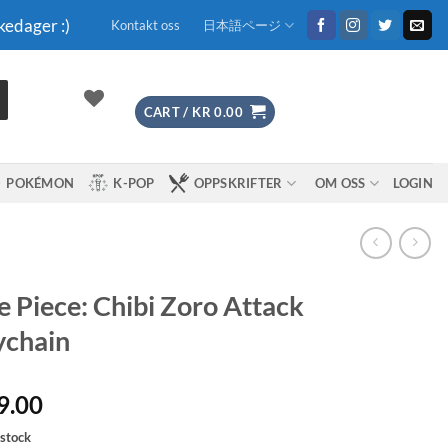
kedager :)
Kontakt oss
日本語ページ
CART /
KR
0.00
POKÉMON
K-POP
OPPSKRIFTER
OM OSS
LOGIN
 Piece: Chibi Zoro Attack
ychain
9.00
 stock