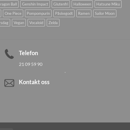
ragon Ball
Genshin Impact
Glutenfri
Halloween
Hatsune Miku
One Piece
Pompompurin
Påskegodt
Ramen
Sailor Moon
rsdag
Vegan
Vocaloid
Zelda
Telefon
21 09 59 90
Kontakt oss