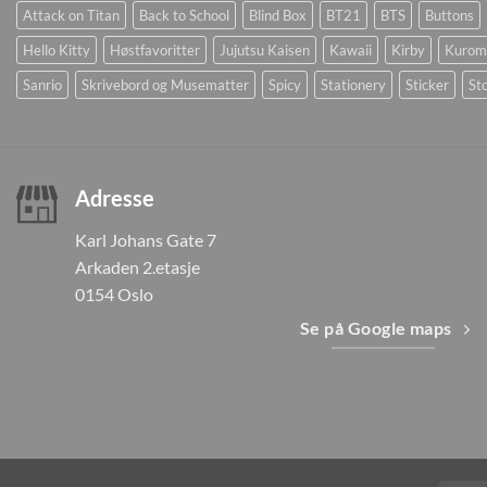
Attack on Titan
Back to School
Blind Box
BT21
BTS
Buttons
Hello Kitty
Høstfavoritter
Jujutsu Kaisen
Kawaii
Kirby
Kurom
Sanrio
Skrivebord og Musematter
Spicy
Stationery
Sticker
Sto
Adresse
Karl Johans Gate 7
Arkaden 2.etasje
0154 Oslo
Se på Google maps