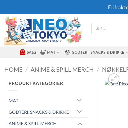
Skip
Fri frakt
to
content
Products
search
SALG
MAT
GODTERI, SNACKS & DRIKKE
HOME
/
ANIME & SPILL MERCH
/
NØKKEL
PRODUKTKATEGORIER
MAT
GODTERI, SNACKS & DRIKKE
ANIME & SPILL MERCH