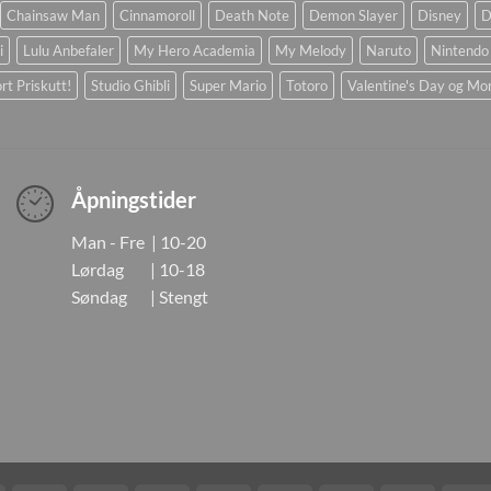
Chainsaw Man
Cinnamoroll
Death Note
Demon Slayer
Disney
D
i
Lulu Anbefaler
My Hero Academia
My Melody
Naruto
Nintendo
rt Priskutt!
Studio Ghibli
Super Mario
Totoro
Valentine's Day og Mo
Åpningstider
Man - Fre | 10-20
Lørdag | 10-18
Søndag | Stengt