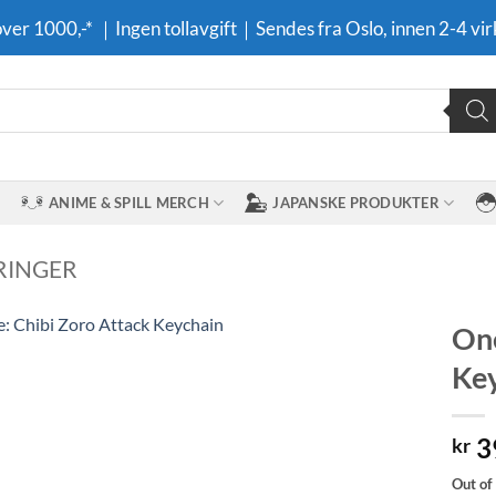
 over 1000,-* ｜Ingen tollavgift｜Sendes fra Oslo, innen 2-4 vir
ANIME & SPILL MERCH
JAPANSKE PRODUKTER
RINGER
One
Ke
Legg til i
ønskeliste
3
kr
Out of