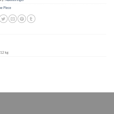
e Piece
012 kg