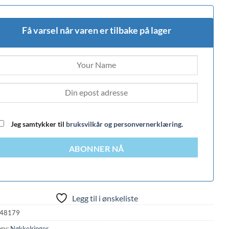
Få varsel når varen er tilbake på lager
Jeg samtykker til
bruksvilkår og personvernerklæring
.
ABONNER NÅ
Legg til i ønskeliste
48179
ry:
Nøkkelringer