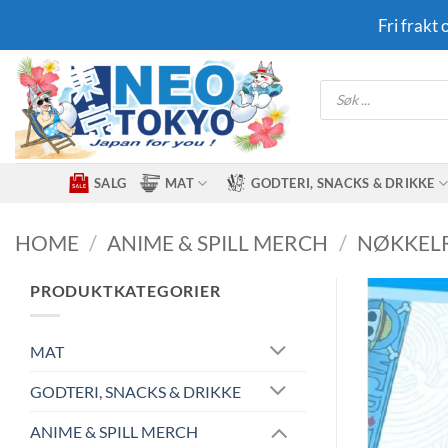
Skip
Fri frakt
to
content
Products
search
SALG
MAT
GODTERI, SNACKS & DRIKKE
HOME
/
ANIME & SPILL MERCH
/
NØKKEL
PRODUKTKATEGORIER
MAT
GODTERI, SNACKS & DRIKKE
ANIME & SPILL MERCH