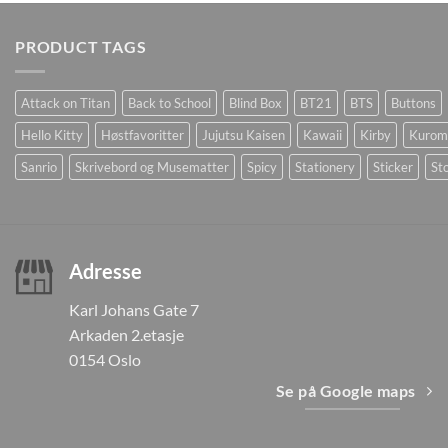
PRODUCT TAGS
Attack on Titan
Back to School
Blind Box
BT21
BTS
Buttons
Hello Kitty
Høstfavoritter
Jujutsu Kaisen
Kawaii
Kirby
Kurom
Sanrio
Skrivebord og Musematter
Spicy
Stationery
Sticker
Sto
Adresse
Karl Johans Gate 7
Arkaden 2.etasje
0154 Oslo
Se på Google maps