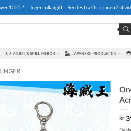
 over 1000,-* ｜Ingen tollavgift｜Sendes fra Oslo, innen 2-4 vir
ANIME & SPILL MERCH
JAPANSKE PRODUKTER
RINGER
One
Acr
Legg til i
ønskeliste
3
kr
Nøkke