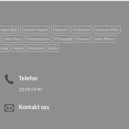
ragon Ball
Genshin Impact
Glutenfri
Halloween
Hatsune Miku
One Piece
Pompompurin
Påskegodt
Ramen
Sailor Moon
rsdag
Vegan
Vocaloid
Zelda
Telefon
21 09 59 90
Kontakt oss