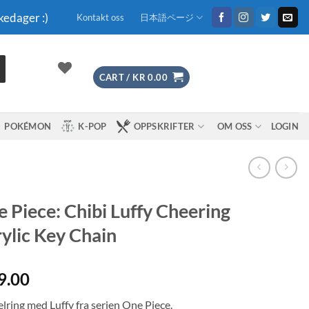
kedager :)
Kontakt oss
日本語ページ
CART /
KR
0.00
POKÉMON
K-POP
OPPSKRIFTER
OM OSS
LOGIN
 Piece: Chibi Luffy Cheering
ylic Key Chain
9.00
lring med Luffy fra serien One Piece.