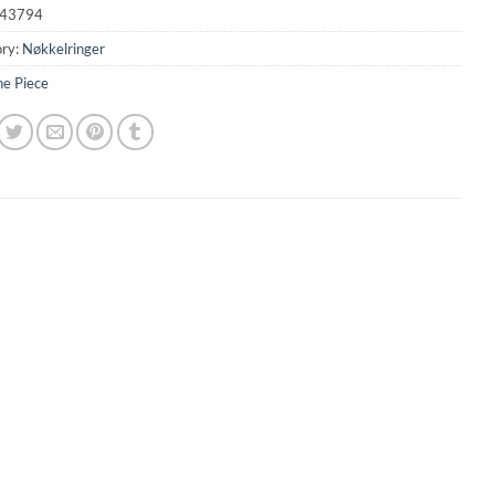
43794
ry:
Nøkkelringer
e Piece