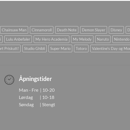
Chainsaw Man
Cinnamoroll
Death Note
Demon Slayer
Disney
D
i
Lulu Anbefaler
My Hero Academia
My Melody
Naruto
Nintendo
rt Priskutt!
Studio Ghibli
Super Mario
Totoro
Valentine's Day og Mo
Åpningstider
Man - Fre | 10-20
Lørdag | 10-18
Søndag | Stengt