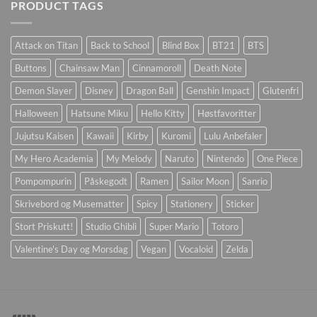
PRODUCT TAGS
Attack on Titan
Back to School
Blind Box
BT21
BTS
Buttons
Chainsaw Man
Cinnamoroll
Death Note
Demon Slayer
Disney
Dragon Ball
Genshin Impact
Glutenfri
Halloween
Hatsune Miku
Hello Kitty
Høstfavoritter
Jujutsu Kaisen
Kawaii
Kirby
Kuromi
Lulu Anbefaler
My Hero Academia
My Melody
Naruto
Nintendo
One Piece
Pompompurin
Påskegodt
Ramen
Sailor Moon
Sanrio
Skrivebord og Musematter
Spicy
Stationery
Sticker
Stort Priskutt!
Studio Ghibli
Super Mario
Totoro
Valentine's Day og Morsdag
Vegan
Vocaloid
Zelda