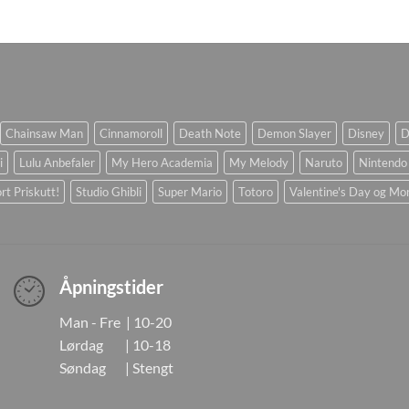
Chainsaw Man
Cinnamoroll
Death Note
Demon Slayer
Disney
D
i
Lulu Anbefaler
My Hero Academia
My Melody
Naruto
Nintendo
rt Priskutt!
Studio Ghibli
Super Mario
Totoro
Valentine's Day og Mo
Åpningstider
Man - Fre | 10-20
Lørdag | 10-18
Søndag | Stengt