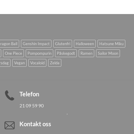
ragon Ball
Genshin Impact
Glutenfri
Halloween
Hatsune Miku
One Piece
Pompompurin
Påskegodt
Ramen
Sailor Moon
rsdag
Vegan
Vocaloid
Zelda
Telefon
21 09 59 90
Kontakt oss