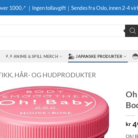
 over 1000,-* ｜Ingen tollavgift｜Sendes fra Oslo, innen 2-4 vir
ANIME & SPILL MERCH
JAPANSKE PRODUKTER
IKK, HÅR- OG HUDPRODUKTER
Oh!
Bod
Legg til i
ønskeliste
4
kr
Oh! B