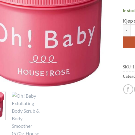
In stoc
Kjøp 
Oh! Ba
SKU:
1
Catego