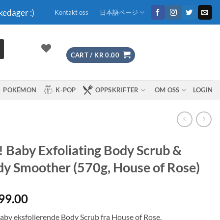
kedager :)
Kontakt oss
日本語ページ
CART /
KR
0.00
POKÉMON
K-POP
OPPSKRIFTER
OM OSS
LOGIN
 Baby Exfoliating Body Scrub &
y Smoother (570g, House of Rose)
99.00
aby eksfolierende Body Scrub fra House of Rose.