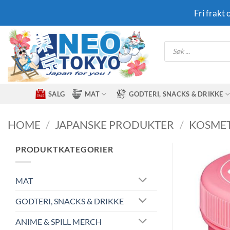
Skip
Fri frakt
to
content
Products
search
SALG
MAT
GODTERI, SNACKS & DRIKKE
HOME
/
JAPANSKE PRODUKTER
/
KOSMET
PRODUKTKATEGORIER
MAT
GODTERI, SNACKS & DRIKKE
ANIME & SPILL MERCH