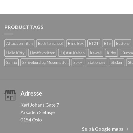
PRODUCT TAGS
Attack on Titan
Back to School
Blind Box
BT21
BTS
Buttons
Hello Kitty
Høstfavoritter
Jujutsu Kaisen
Kawaii
Kirby
Kurom
Sanrio
Skrivebord og Musematter
Spicy
Stationery
Sticker
Sto
Adresse
Karl Johans Gate 7
Arkaden 2.etasje
0154 Oslo
Se på Google maps