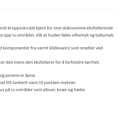
nsk kroppsskrubb kjent for sine skånsomme eksfolierende
ke opp ru områder, slik at huden føles silkemyk og babymyk.
med komponenter fra varmt kildevann) som smelter ved
er den mens den eksfolierer for å forhindre tørrhet.
 og porene er åpne.
d litt lunkent vann til pastaen mykner.
kus på ru områder som albuer, knær og hæler.