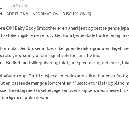
N
ADDITIONAL INFORMATION
DISCUSSION (0)
se Oh! Baby Body Smoother er en anerkjent og bestselgende japa
 Eksfolieringskremen er utviklet for å fjerne døde hudceller og my
 Formula: Den bruker milde, silkelignende mikrogranuler (laget 
ratur, noe som gjør den egnet selv for sensitiv hud.
et: Beriket med silkepulver og fuktighetsgivende ingredienser, fukt
ingVarm opp: Bruk i dusjen eller badekaret slik at huden er fuktig
 ut en passende mengde (omtrent en Muscat-stor klat) og bland me
ser forsiktig med sirkelbevegelser over kroppen, med spesielt fo
 grundig med lunkent vann.