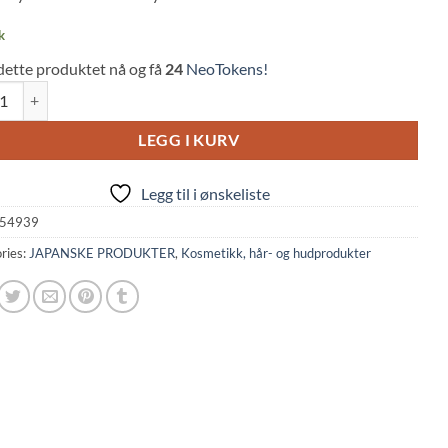
k
dette produktet nå og få
24
NeoTokens!
by Exfoliating Body Scrub & Body Smoother (570g, House of Rose) quant
LEGG I KURV
Legg til i ønskeliste
54939
ries:
JAPANSKE PRODUKTER
,
Kosmetikk, hår- og hudprodukter