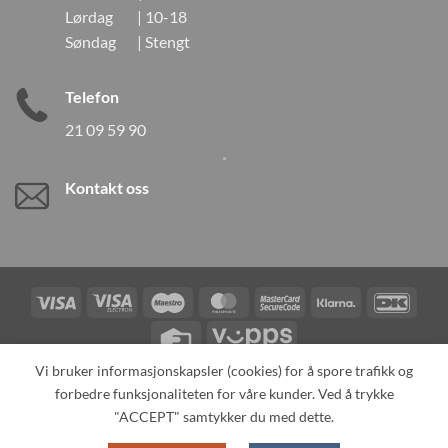
Lørdag | 10-18
Søndag | Stengt
Telefon
21 09 59 90
Kontakt oss
Visa
Visa
Maestro
MasterCard
MasterCard
Klarna
DanK
Electron
2
Credit
Vipps
Card
Vi bruker informasjonskapsler (cookies) for å spore trafikk og
forbedre funksjonaliteten for våre kunder. Ved å trykke
TILBAKEKALLINGER
KONTAKT OSS
OM OSS
SPESIALBESTILLING
MIN KONTO
ALL PRODUCTS
"ACCEPT" samtykker du med dette.
Copyright 2026 ©
Neo Tokyo by Neo Tokyo Norway AS -With Love