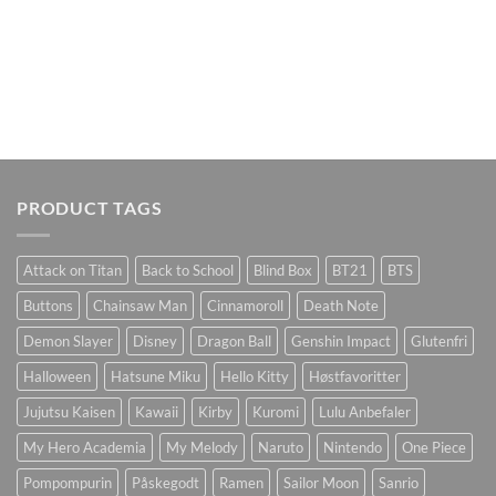
PRODUCT TAGS
Attack on Titan
Back to School
Blind Box
BT21
BTS
Buttons
Chainsaw Man
Cinnamoroll
Death Note
Demon Slayer
Disney
Dragon Ball
Genshin Impact
Glutenfri
Halloween
Hatsune Miku
Hello Kitty
Høstfavoritter
Jujutsu Kaisen
Kawaii
Kirby
Kuromi
Lulu Anbefaler
My Hero Academia
My Melody
Naruto
Nintendo
One Piece
Pompompurin
Påskegodt
Ramen
Sailor Moon
Sanrio