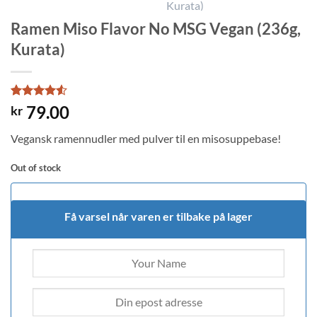
Ramen Miso Flavor No MSG Vegan (236g,
Kurata)
Rated
2
4.5
79.00
kr
out of 5
based on
Vegansk ramennudler med pulver til en misosuppebase!
customer
ratings
Out of stock
Få varsel når varen er tilbake på lager