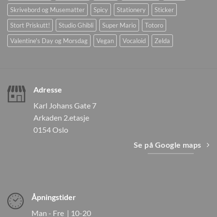
Skrivebord og Musematter
Spicy
Stationery
Sticker
Stort Priskutt!
Studio Ghibli
Super Mario
Totoro
Valentine's Day og Morsdag
Vegan
Vocaloid
Zelda
Adresse
Karl Johans Gate 7
Arkaden 2.etasje
0154 Oslo
Se på Google maps
Åpningstider
Man - Fre | 10-20