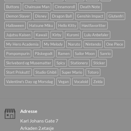
Buttons
Chainsaw Man
Cinnamoroll
Death Note
Demon Slayer
Disney
Dragon Ball
Genshin Impact
Glutenfri
Halloween
Hatsune Miku
Hello Kitty
Høstfavoritter
Jujutsu Kaisen
Kawaii
Kirby
Kuromi
Lulu Anbefaler
My Hero Academia
My Melody
Naruto
Nintendo
One Piece
Pompompurin
Påskegodt
Ramen
Sailor Moon
Sanrio
Skrivebord og Musematter
Spicy
Stationery
Sticker
Stort Priskutt!
Studio Ghibli
Super Mario
Totoro
Valentine's Day og Morsdag
Vegan
Vocaloid
Zelda
Adresse
Karl Johans Gate 7
Arkaden 2.etasje