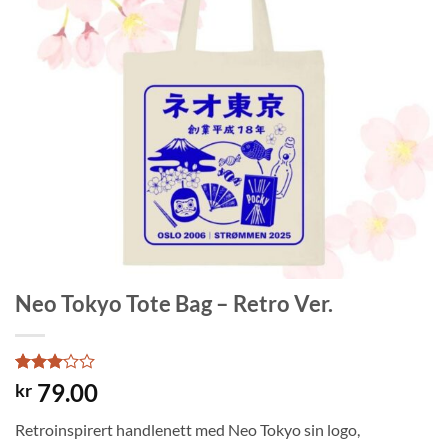
Neo Tokyo Tote Bag – Retro Ver.
Rated
1
79.00
kr
3
out
of 5
Retroinspirert handlenett med Neo Tokyo sin logo,
based