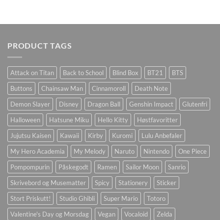
PRODUCT TAGS
Attack on Titan
Back to School
Blind Box
BT21
BTS
Buttons
Chainsaw Man
Cinnamoroll
Death Note
Demon Slayer
Disney
Dragon Ball
Genshin Impact
Glutenfri
Halloween
Hatsune Miku
Hello Kitty
Høstfavoritter
Jujutsu Kaisen
Kawaii
Kirby
Kuromi
Lulu Anbefaler
My Hero Academia
My Melody
Naruto
Nintendo
One Piece
Pompompurin
Påskegodt
Ramen
Sailor Moon
Sanrio
Skrivebord og Musematter
Spicy
Stationery
Sticker
Stort Priskutt!
Studio Ghibli
Super Mario
Totoro
Valentine's Day og Morsdag
Vegan
Vocaloid
Zelda