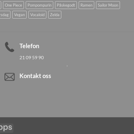
One Piece
Pompompurin
Påskegodt
Ramen
Sailor Moon
rsdag
Vegan
Vocaloid
Zelda
Telefon
21 09 59 90
Kontakt oss
Vipps