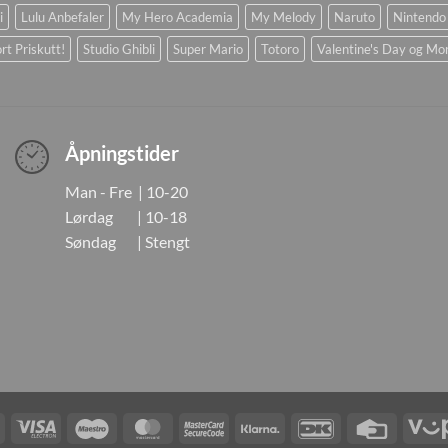
i
Lulu Anbefaler
My Hero Academia
My Melody
Naruto
Nintendo
rt Priskutt!
Studio Ghibli
Super Mario
Totoro
Valentine's Day og Mo
Åpningstider
Man - Fre | 10-20
Lørdag | 10-18
Søndag | Stengt
Visa
Visa
Maestro
MasterCard
MasterCard
Klarna
DanKort
Credit