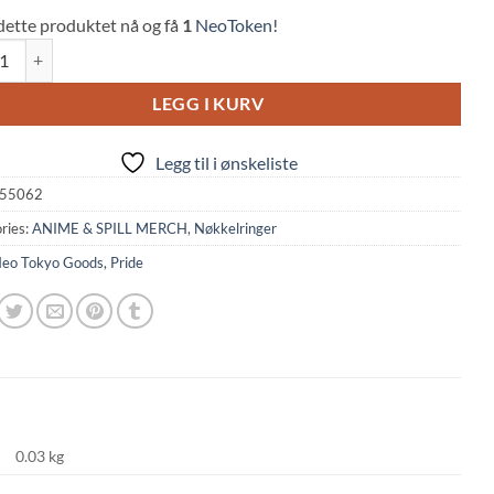
dette produktet nå og få
1
NeoToken!
kyo: Neomaru Gay Pride Keychain quantity
LEGG I KURV
Legg til i ønskeliste
55062
ries:
ANIME & SPILL MERCH
,
Nøkkelringer
eo Tokyo Goods
,
Pride
0.03 kg