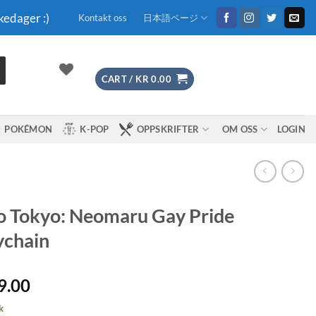
kedager :)
Kontakt oss
日本語ページ
CART /
KR
0.00
POKÉMON
K-POP
OPPSKRIFTER
OM OSS
LOGIN
 Tokyo: Neomaru Gay Pride
ychain
9.00
k