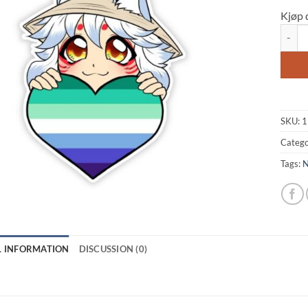
Kjøp 
Neo To
SKU:
1
Catego
Tags:
N
L INFORMATION
DISCUSSION (0)