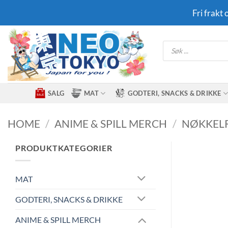
Skip
Fri frakt
to
content
Products
search
SALG
MAT
GODTERI, SNACKS & DRIKKE
HOME
/
ANIME & SPILL MERCH
/
NØKKEL
PRODUKTKATEGORIER
MAT
GODTERI, SNACKS & DRIKKE
ANIME & SPILL MERCH