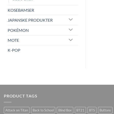
KOSEBAMSER
JAPANSKE PRODUKTER
POKÉMON
MOTE
K-POP
PRODUCT TAGS
Attack on Titan
Back to School
Blind Box
BT21
BTS
Buttons