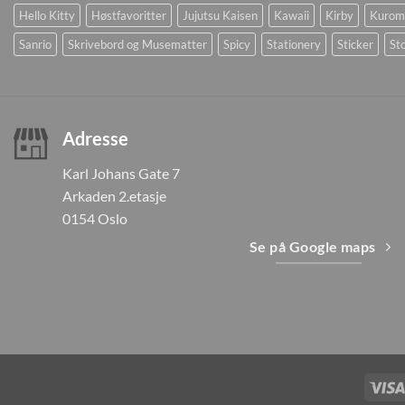
Hello Kitty
Høstfavoritter
Jujutsu Kaisen
Kawaii
Kirby
Kurom
Sanrio
Skrivebord og Musematter
Spicy
Stationery
Sticker
Sto
Adresse
Karl Johans Gate 7
Arkaden 2.etasje
0154 Oslo
Se på Google maps