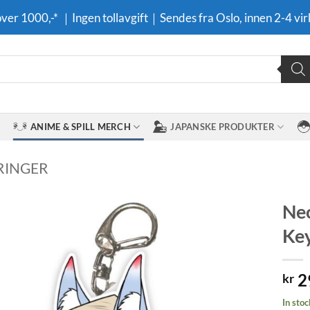
 over 1000,-* ｜Ingen tollavgift｜Sendes fra Oslo, innen 2-4 vir
ANIME & SPILL MERCH
JAPANSKE PRODUKTER
RINGER
Neo
Ke
Legg til i
ønskeliste
2
kr
In stoc