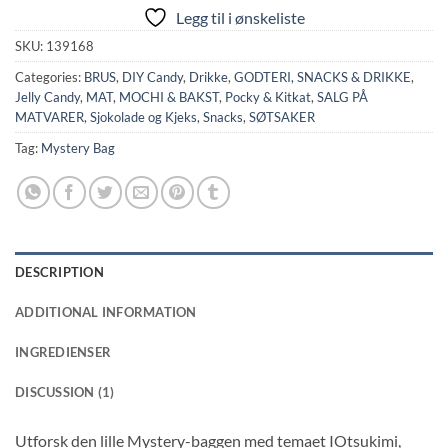
Legg til i ønskeliste
SKU:
139168
Categories:
BRUS
,
DIY Candy
,
Drikke
,
GODTERI, SNACKS & DRIKKE
,
Jelly Candy
,
MAT
,
MOCHI & BAKST
,
Pocky & Kitkat
,
SALG PÅ
MATVARER
,
Sjokolade og Kjeks
,
Snacks
,
SØTSAKER
Tag:
Mystery Bag
DESCRIPTION
ADDITIONAL INFORMATION
INGREDIENSER
DISCUSSION (1)
Utforsk den lille Mystery-baggen med temaet IOtsukimi,