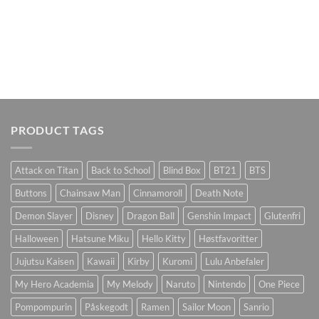
PRODUCT TAGS
Attack on Titan
Back to School
Blind Box
BT21
BTS
Buttons
Chainsaw Man
Cinnamoroll
Death Note
Demon Slayer
Disney
Dragon Ball
Genshin Impact
Glutenfri
Halloween
Hatsune Miku
Hello Kitty
Høstfavoritter
Jujutsu Kaisen
Kawaii
Kirby
Kuromi
Lulu Anbefaler
My Hero Academia
My Melody
Naruto
Nintendo
One Piece
Pompompurin
Påskegodt
Ramen
Sailor Moon
Sanrio