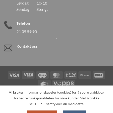
Lørdag | 10-18
Søndag | Stengt
Telefon
21 09 59 90
Kontakt oss
Visa
Visa
Maestro
MasterCard
MasterCard
Klarna
DanK
Electron
2
Credit
Vipps
Card
Vi bruker informasjonskapsler (cookies) for å spore trafikk og
forbedre funksjonaliteten for våre kunder. Ved å trykke
TILBAKEKALLINGER
KONTAKT OSS
OM OSS
SPESIALBESTILLING
MIN KONTO
ALL PRODUCTS
"ACCEPT" samtykker du med dette.
Copyright 2026 ©
Neo Tokyo by Neo Tokyo Norway AS -With Love