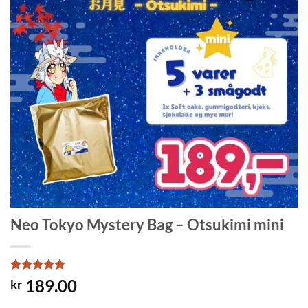
Neo Tokyo Mystery Bag – Otsukimi mini
Rated
1
5
189.00
kr
out of 5
based on