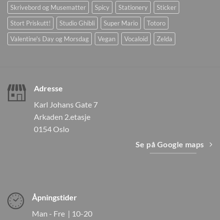
Skrivebord og Musematter
Spicy
Stationery
Sticker
Stort Priskutt!
Studio Ghibli
Super Mario
Totoro
Valentine's Day og Morsdag
Vegan
Vocaloid
Zelda
Adresse
Karl Johans Gate 7
Arkaden 2.etasje
0154 Oslo
Se på Google maps
Åpningstider
Man - Fre | 10-20