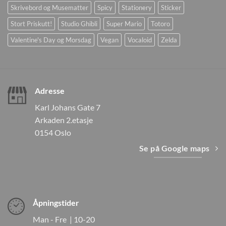
Skrivebord og Musematter
Spicy
Stationery
Sticker
Stort Priskutt!
Studio Ghibli
Super Mario
Totoro
Valentine's Day og Morsdag
Vegan
Vocaloid
Zelda
Adresse
Karl Johans Gate 7
Arkaden 2.etasje
0154 Oslo
Se på Google maps
Åpningstider
Man - Fre | 10-20