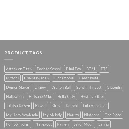
PRODUCT TAGS
Attack on Titan
Back to School
Blind Box
BT21
BTS
Buttons
Chainsaw Man
Cinnamoroll
Death Note
Demon Slayer
Disney
Dragon Ball
Genshin Impact
Glutenfri
Halloween
Hatsune Miku
Hello Kitty
Høstfavoritter
Jujutsu Kaisen
Kawaii
Kirby
Kuromi
Lulu Anbefaler
My Hero Academia
My Melody
Naruto
Nintendo
One Piece
Pompompurin
Påskegodt
Ramen
Sailor Moon
Sanrio