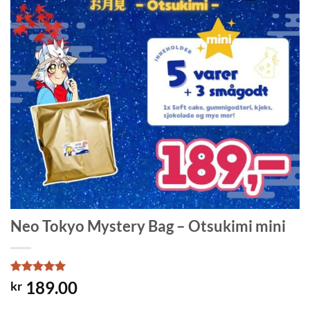
Neo Tokyo Mystery Bag – Otsukimi mini
Rated
1
5
189.00
kr
out of 5
based on