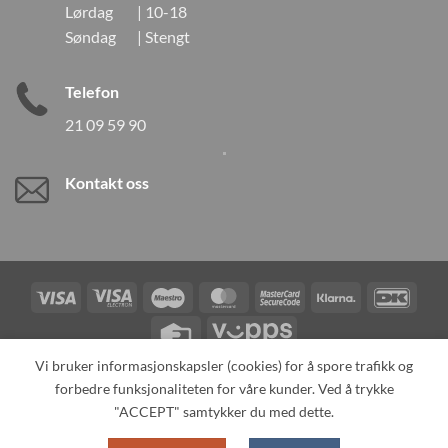
Lørdag | 10-18
Søndag | Stengt
Telefon
21 09 59 90
Kontakt oss
Visa
Visa
Maestro
MasterCard
MasterCard
Klarna
DanK
Electron
2
Credit
Vipps
Card
Vi bruker informasjonskapsler (cookies) for å spore trafikk og
forbedre funksjonaliteten for våre kunder. Ved å trykke
TILBAKEKALLINGER
KONTAKT OSS
OM OSS
SPESIALBESTILLING
MIN KONTO
ALL PRODUCTS
"ACCEPT" samtykker du med dette.
Copyright 2026 ©
Neo Tokyo by Neo Tokyo Norway AS -With Love