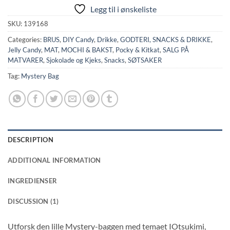
Legg til i ønskeliste
SKU:
139168
Categories:
BRUS
,
DIY Candy
,
Drikke
,
GODTERI, SNACKS & DRIKKE
,
Jelly Candy
,
MAT
,
MOCHI & BAKST
,
Pocky & Kitkat
,
SALG PÅ
MATVARER
,
Sjokolade og Kjeks
,
Snacks
,
SØTSAKER
Tag:
Mystery Bag
DESCRIPTION
ADDITIONAL INFORMATION
INGREDIENSER
DISCUSSION (1)
Utforsk den lille Mystery-baggen med temaet IOtsukimi,