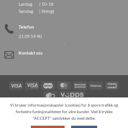
Lørdag | 10-18
Søndag | Stengt
Telefon
21 09 59 90
Kontakt oss
Visa
Visa
Maestro
MasterCard
MasterCard
Klarna
DanK
Electron
2
Credit
Vipps
Card
Vi bruker informasjonskapsler (cookies) for å spore trafikk og
forbedre funksjonaliteten for våre kunder. Ved å trykke
TILBAKEKALLINGER
KONTAKT OSS
OM OSS
SPESIALBESTILLING
MIN KONTO
ALL PRODUCTS
"ACCEPT" samtykker du med dette.
Copyright 2026 ©
Neo Tokyo by Neo Tokyo Norway AS -With Love