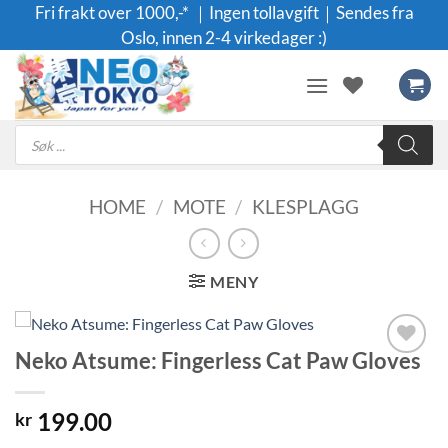
Skip
Fri frakt over 1000,-* ｜Ingen tollavgift｜Sendes fra
to
Oslo, innen 2-4 virkedager :)
content
Products
search
HOME
/
MOTE
/
KLESPLAGG
MENY
Neko Atsume: Fingerless Cat Paw Gloves
Legg til i
ønskeliste
199.00
kr