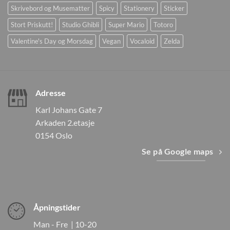
Skrivebord og Musematter
Spicy
Stationery
Sticker
Stort Priskutt!
Studio Ghibli
Super Mario
Totoro
Valentine's Day og Morsdag
Vegan
Vocaloid
Zelda
Adresse
Karl Johans Gate 7
Arkaden 2.etasje
0154 Oslo
Se på Google maps
Åpningstider
Man - Fre | 10-20