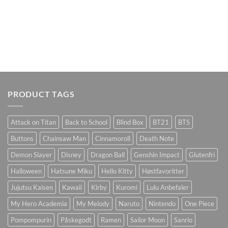
PRODUCT TAGS
Attack on Titan
Back to School
Blind Box
BT21
BTS
Buttons
Chainsaw Man
Cinnamoroll
Death Note
Demon Slayer
Disney
Dragon Ball
Genshin Impact
Glutenfri
Halloween
Hatsune Miku
Hello Kitty
Høstfavoritter
Jujutsu Kaisen
Kawaii
Kirby
Kuromi
Lulu Anbefaler
My Hero Academia
My Melody
Naruto
Nintendo
One Piece
Pompompurin
Påskegodt
Ramen
Sailor Moon
Sanrio