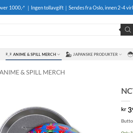
 over 1000,-* ｜Ingen tollavgift｜Sendes fra Oslo, innen 2-4 vir
ANIME & SPILL MERCH
JAPANSKE PRODUKTER
 ANIME & SPILL MERCH
NC
Legg til i
3
ønskeliste
kr
Butto
Only 3 