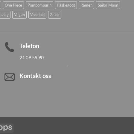
One Piece
Pompompurin
Påskegodt
Ramen
Sailor Moon
rsdag
Vegan
Vocaloid
Zelda
Telefon
21 09 59 90
Kontakt oss
Vipps