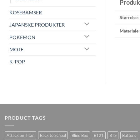
Produk
KOSEBAMSER
Størrelse:
JAPANSKE PRODUKTER
Materiale:
POKÉMON
MOTE
K-POP
PRODUCT TAGS
Attack on Titan
Back to School
Blind Box
BT21
BTS
Buttons