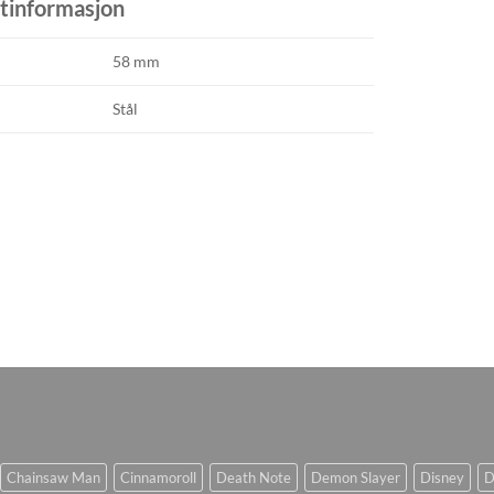
tinformasjon
58 mm
Stål
Chainsaw Man
Cinnamoroll
Death Note
Demon Slayer
Disney
D