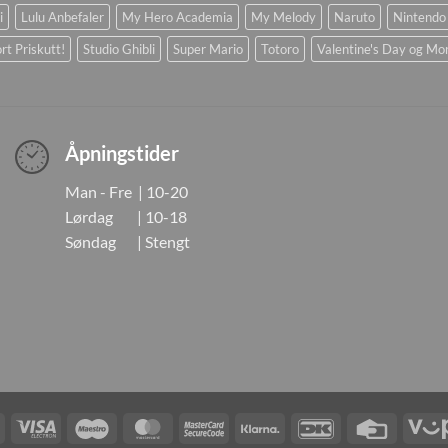
i
Lulu Anbefaler
My Hero Academia
My Melody
Naruto
Nintendo
rt Priskutt!
Studio Ghibli
Super Mario
Totoro
Valentine's Day og Mo
Åpningstider
Man - Fre | 10-20
Lørdag | 10-18
Søndag | Stengt
Visa
Visa
Maestro
MasterCard
MasterCard
Klarna
DanKort
Credit