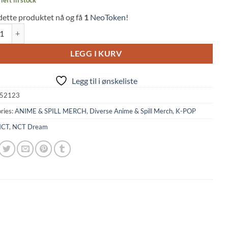
dette produktet nå og få
1
NeoToken!
eam: Group Photo Pin/Badge quantity
LEGG I KURV
Legg til i ønskeliste
52123
ries:
ANIME & SPILL MERCH
,
Diverse Anime & Spill Merch
,
K-POP
NCT
,
NCT Dream