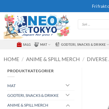
Skip
Fri frakt
to
content
Products
search
SALG
MAT
GODTERI, SNACKS & DRIKKE
HOME
/
ANIME & SPILL MERCH
/
DIVERSE
PRODUKTKATEGORIER
MAT
GODTERI, SNACKS & DRIKKE
ANIME & SPILL MERCH