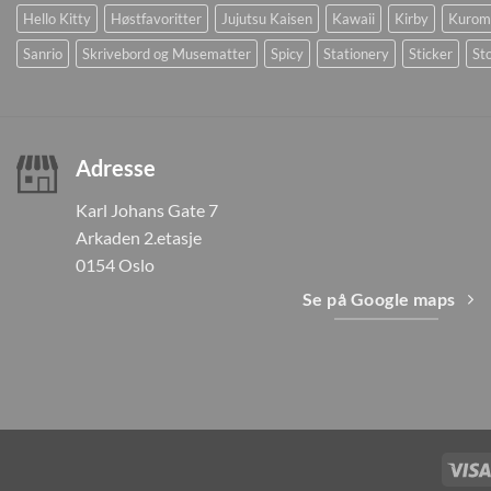
Hello Kitty
Høstfavoritter
Jujutsu Kaisen
Kawaii
Kirby
Kurom
Sanrio
Skrivebord og Musematter
Spicy
Stationery
Sticker
Sto
Adresse
Karl Johans Gate 7
Arkaden 2.etasje
0154 Oslo
Se på Google maps