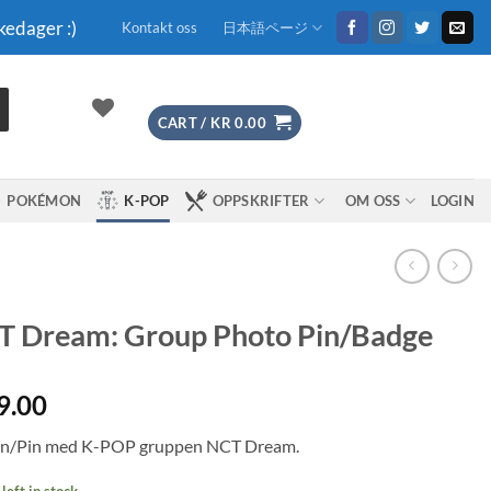
kedager :)
Kontakt oss
日本語ページ
CART /
KR
0.00
POKÉMON
K-POP
OPPSKRIFTER
OM OSS
LOGIN
T Dream: Group Photo Pin/Badge
9.00
n/Pin med K-POP gruppen NCT Dream.
left in stock