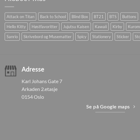
Attack on Titan
Back to School
Blind Box
BT21
BTS
Buttons
Hello Kitty
Høstfavoritter
Jujutsu Kaisen
Kawaii
Kirby
Kurom
Sanrio
Skrivebord og Musematter
Spicy
Stationery
Sticker
Sto
Adresse
Karl Johans Gate 7
Arkaden 2.etasje
0154 Oslo
Se på Google maps