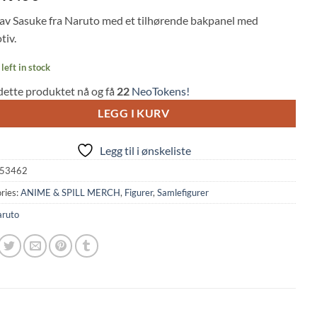
 av Sasuke fra Naruto med et tilhørende bakpanel med
tiv.
left in stock
dette produktet nå og få
22
NeoTokens!
LEGG I KURV
Legg til i ønskeliste
53462
ries:
ANIME & SPILL MERCH
,
Figurer
,
Samlefigurer
ruto