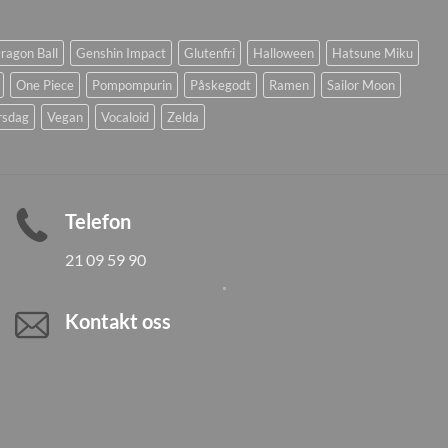
ragon Ball
Genshin Impact
Glutenfri
Halloween
Hatsune Miku
One Piece
Pompompurin
Påskegodt
Ramen
Sailor Moon
rsdag
Vegan
Vocaloid
Zelda
Telefon
21 09 59 90
Kontakt oss