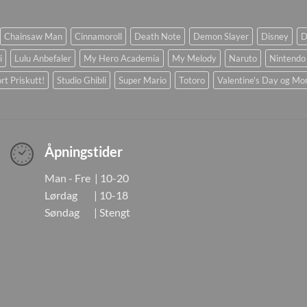
Chainsaw Man
Cinnamoroll
Death Note
Demon Slayer
Disney
D
i
Lulu Anbefaler
My Hero Academia
My Melody
Naruto
Nintendo
rt Priskutt!
Studio Ghibli
Super Mario
Totoro
Valentine's Day og Mo
Åpningstider
Man - Fre | 10-20
Lørdag | 10-18
Søndag | Stengt