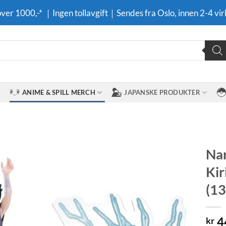
 over 1000,-* ｜Ingen tollavgift｜Sendes fra Oslo, innen 2-4 vir
ANIME & SPILL MERCH
JAPANSKE PRODUKTER
Nar
Kir
Legg til i
ønskeliste
(13
4
kr