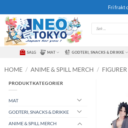
Skip
Fri frakt
to
content
Products
search
SALG
MAT
GODTERI, SNACKS & DRIKKE
HOME
/
ANIME & SPILL MERCH
/
FIGURER
PRODUKTKATEGORIER
MAT
GODTERI, SNACKS & DRIKKE
ANIME & SPILL MERCH