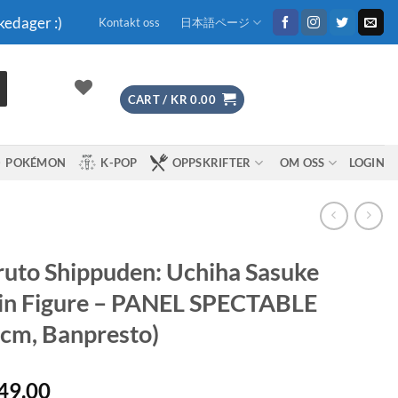
kedager :)
Kontakt oss
日本語ページ
CART /
KR
0.00
POKÉMON
K-POP
OPPSKRIFTER
OM OSS
LOGIN
uto Shippuden: Uchiha Sasuke
in Figure – PANEL SPECTABLE
cm, Banpresto)
49.00