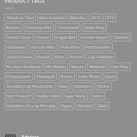
PRODUCT TAGS
Attack on Titan
Back to School
Blind Box
BT21
BTS
Buttons
Chainsaw Man
Cinnamoroll
Death Note
Demon Slayer
Disney
Dragon Ball
Genshin Impact
Glutenfri
Halloween
Hatsune Miku
Hello Kitty
Høstfavoritter
Jujutsu Kaisen
Kawaii
Kirby
Kuromi
Lulu Anbefaler
My Hero Academia
My Melody
Naruto
Nintendo
One Piece
Pompompurin
Påskegodt
Ramen
Sailor Moon
Sanrio
Skrivebord og Musematter
Spicy
Stationery
Sticker
Stort Priskutt!
Studio Ghibli
Super Mario
Totoro
Valentine's Day og Morsdag
Vegan
Vocaloid
Zelda
Adresse