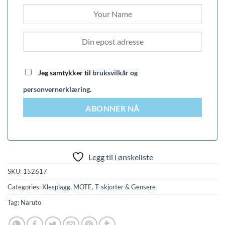
Jeg samtykker til
bruksvilkår og
personvernerklæring
.
ABONNER NÅ
Legg til i ønskeliste
SKU:
152617
Categories:
Klesplagg
,
MOTE
,
T-skjorter & Gensere
Tag:
Naruto