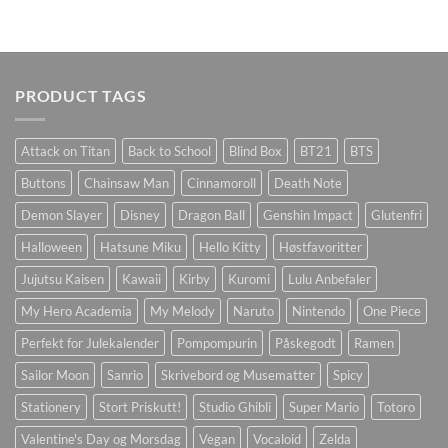
PRODUCT TAGS
Attack on Titan
Back to School
Blind Box
BT21
BTS
Buttons
Chainsaw Man
Cinnamoroll
Death Note
Demon Slayer
Disney
Dragon Ball
Genshin Impact
Glutenfri
Halloween
Hatsune Miku
Hello Kitty
Høstfavoritter
Jujutsu Kaisen
Kawaii
Kirby
Kuromi
Lulu Anbefaler
My Hero Academia
My Melody
Naruto
Nintendo
One Piece
Perfekt for Julekalender
Pompompurin
Påskegodt
Ramen
Sailor Moon
Sanrio
Skrivebord og Musematter
Spicy
Stationery
Stort Priskutt!
Studio Ghibli
Super Mario
Totoro
Valentine's Day og Morsdag
Vegan
Vocaloid
Zelda