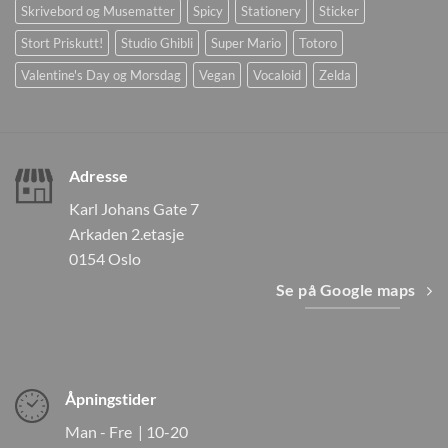
Skrivebord og Musematter
Spicy
Stationery
Sticker
Stort Priskutt!
Studio Ghibli
Super Mario
Totoro
Valentine's Day og Morsdag
Vegan
Vocaloid
Zelda
Adresse
Karl Johans Gate 7
Arkaden 2.etasje
0154 Oslo
Se på Google maps
Åpningstider
Man - Fre | 10-20