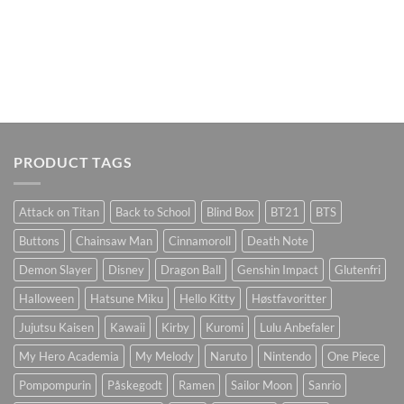
PRODUCT TAGS
Attack on Titan
Back to School
Blind Box
BT21
BTS
Buttons
Chainsaw Man
Cinnamoroll
Death Note
Demon Slayer
Disney
Dragon Ball
Genshin Impact
Glutenfri
Halloween
Hatsune Miku
Hello Kitty
Høstfavoritter
Jujutsu Kaisen
Kawaii
Kirby
Kuromi
Lulu Anbefaler
My Hero Academia
My Melody
Naruto
Nintendo
One Piece
Pompompurin
Påskegodt
Ramen
Sailor Moon
Sanrio