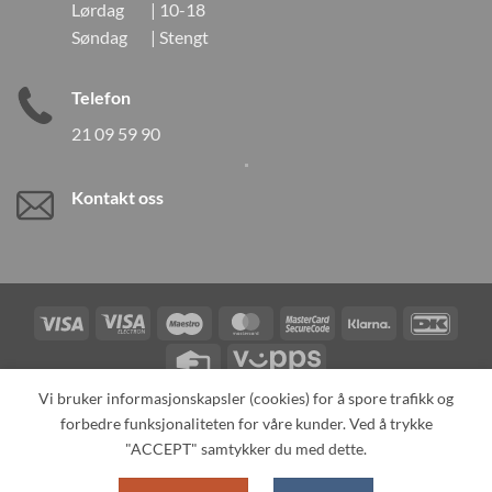
Lørdag | 10-18
Søndag | Stengt
Telefon
21 09 59 90
Kontakt oss
Visa
Visa
Maestro
MasterCard
MasterCard
Klarna
DanK
Electron
2
Credit
Vipps
Card
Vi bruker informasjonskapsler (cookies) for å spore trafikk og
forbedre funksjonaliteten for våre kunder. Ved å trykke
TILBAKEKALLINGER
KONTAKT OSS
OM OSS
SPESIALBESTILLING
MIN KONTO
ALL PRODUCTS
"ACCEPT" samtykker du med dette.
Copyright 2026 ©
Neo Tokyo by Neo Tokyo Norway AS -With Love