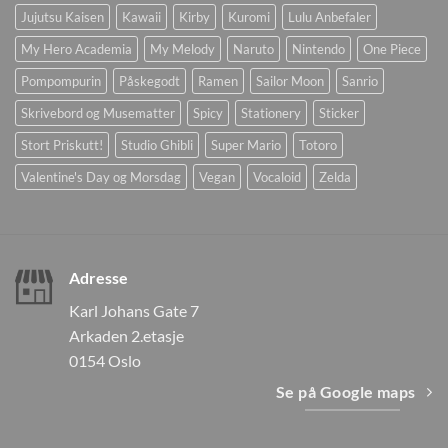
Jujutsu Kaisen
Kawaii
Kirby
Kuromi
Lulu Anbefaler
My Hero Academia
My Melody
Naruto
Nintendo
One Piece
Pompompurin
Påskegodt
Ramen
Sailor Moon
Sanrio
Skrivebord og Musematter
Spicy
Stationery
Sticker
Stort Priskutt!
Studio Ghibli
Super Mario
Totoro
Valentine's Day og Morsdag
Vegan
Vocaloid
Zelda
Adresse
Karl Johans Gate 7
Arkaden 2.etasje
0154 Oslo
Se på Google maps