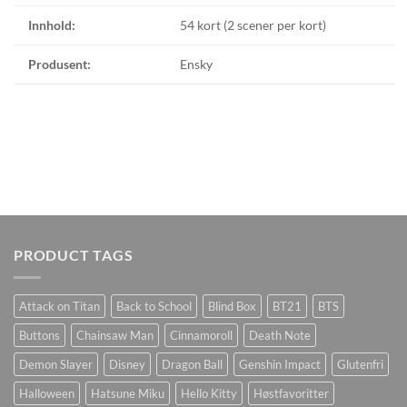
Innhold:
54 kort (2 scener per kort)
Produsent:
Ensky
PRODUCT TAGS
Attack on Titan
Back to School
Blind Box
BT21
BTS
Buttons
Chainsaw Man
Cinnamoroll
Death Note
Demon Slayer
Disney
Dragon Ball
Genshin Impact
Glutenfri
Halloween
Hatsune Miku
Hello Kitty
Høstfavoritter