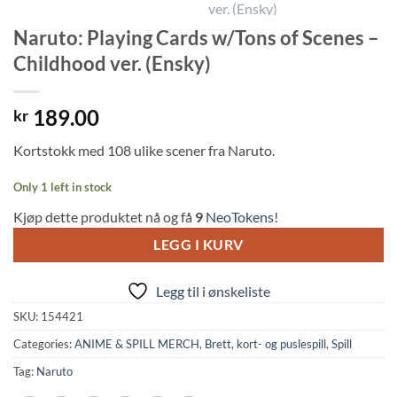
Naruto: Playing Cards w/Tons of Scenes –
Childhood ver. (Ensky)
189.00
kr
Kortstokk med 108 ulike scener fra Naruto.
Only 1 left in stock
Kjøp dette produktet nå og få
9
NeoTokens!
LEGG I KURV
Legg til i ønskeliste
SKU:
154421
Categories:
ANIME & SPILL MERCH
,
Brett, kort- og puslespill
,
Spill
Tag:
Naruto