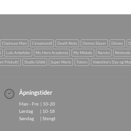
Chainsaw Man
Cinnamoroll
Death Note
Demon Slayer
Disney
D
i
Lulu Anbefaler
My Hero Academia
My Melody
Naruto
Nintendo
rt Priskutt!
Studio Ghibli
Super Mario
Totoro
Valentine's Day og Mo
Åpningstider
Man - Fre | 10-20
Lørdag | 10-18
Søndag | Stengt