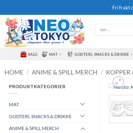
Skip
Fri frakt
to
content
Products
search
SALG
MAT
GODTERI, SNACKS & DRIKKE
HOME
/
ANIME & SPILL MERCH
/
KOPPER 
PRODUKTKATEGORIER
MAT
GODTERI, SNACKS & DRIKKE
ANIME & SPILL MERCH