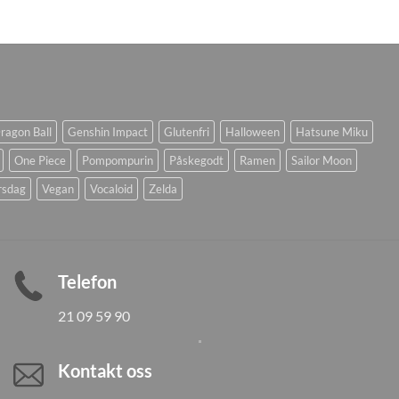
ragon Ball
Genshin Impact
Glutenfri
Halloween
Hatsune Miku
One Piece
Pompompurin
Påskegodt
Ramen
Sailor Moon
rsdag
Vegan
Vocaloid
Zelda
Telefon
21 09 59 90
Kontakt oss