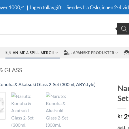
 over 1000,-* ｜Ingen tollavgift｜Sendes fra Oslo, innen 2-4 vir
ANIME & SPILL MERCH
JAPANSKE PRODUKTER
& GLASS
Nar
Set
Legg til i
ønskeliste
2
kr
Sett 