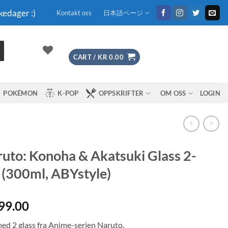
kedager :)
Kontakt oss
日本語ページ
CART /
KR
0.00
POKÉMON
K-POP
OPPSKRIFTER
OM OSS
LOGIN
uto: Konoha & Akatsuki Glass 2-
 (300ml, ABYstyle)
99.00
med 2 glass fra Anime-serien Naruto.