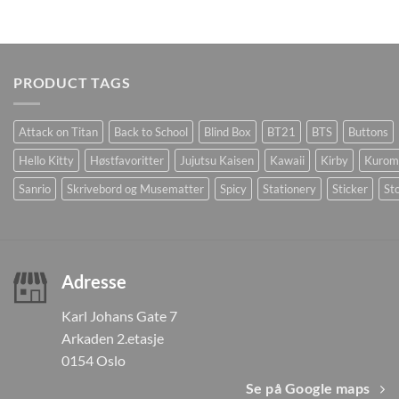
PRODUCT TAGS
Attack on Titan
Back to School
Blind Box
BT21
BTS
Buttons
Hello Kitty
Høstfavoritter
Jujutsu Kaisen
Kawaii
Kirby
Kurom
Sanrio
Skrivebord og Musematter
Spicy
Stationery
Sticker
Sto
Adresse
Karl Johans Gate 7
Arkaden 2.etasje
0154 Oslo
Se på Google maps