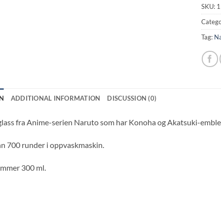
SKU:
1
Catego
Tag:
Na
N
ADDITIONAL INFORMATION
DISCUSSION (0)
glass fra Anime-serien Naruto som har Konoha og Akatsuki-embl
nn 700 runder i oppvaskmaskin.
ommer 300 ml.