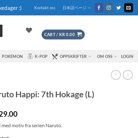
kedager :)
Kontakt oss
日本語ページ
CART /
KR
0.00
POKÉMON
K-POP
OPPSKRIFTER
OM OSS
LOGIN
uto Happi: 7th Hokage (L)
29.00
 med motiv fra serien Naruto.
 stock