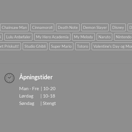
Chainsaw Man
Cinnamoroll
Death Note
Demon Slayer
Disney
D
i
Lulu Anbefaler
My Hero Academia
My Melody
Naruto
Nintendo
rt Priskutt!
Studio Ghibli
Super Mario
Totoro
Valentine's Day og Mo
Åpningstider
Man - Fre | 10-20
Lørdag | 10-18
Søndag | Stengt