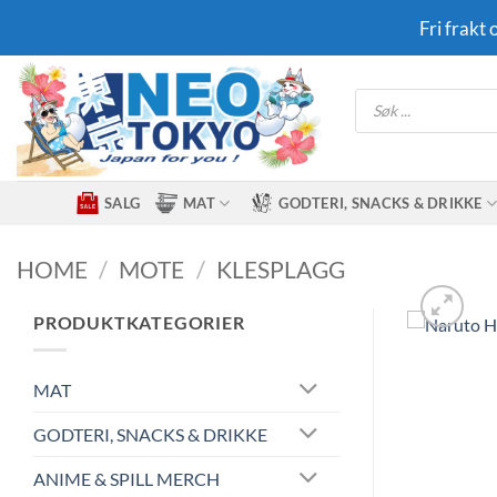
Skip
Fri frakt
to
content
Products
search
SALG
MAT
GODTERI, SNACKS & DRIKKE
HOME
/
MOTE
/
KLESPLAGG
PRODUKTKATEGORIER
MAT
GODTERI, SNACKS & DRIKKE
ANIME & SPILL MERCH