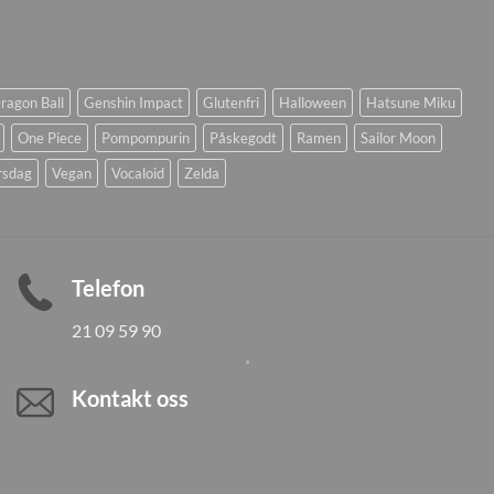
ragon Ball
Genshin Impact
Glutenfri
Halloween
Hatsune Miku
One Piece
Pompompurin
Påskegodt
Ramen
Sailor Moon
rsdag
Vegan
Vocaloid
Zelda
Telefon
21 09 59 90
Kontakt oss