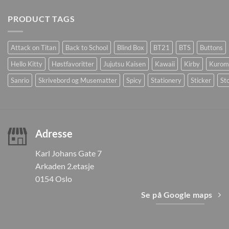
PRODUCT TAGS
Attack on Titan
Back to School
Blind Box
BT21
BTS
Buttons
Hello Kitty
Høstfavoritter
Jujutsu Kaisen
Kawaii
Kirby
Kurom
Sanrio
Skrivebord og Musematter
Spicy
Stationery
Sticker
Sto
Adresse
Karl Johans Gate 7
Arkaden 2.etasje
0154 Oslo
Se på Google maps