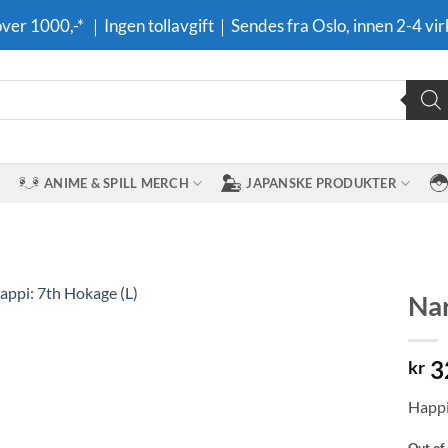
 over 1000,-* ｜Ingen tollavgift｜Sendes fra Oslo, innen 2-4 vir
ANIME & SPILL MERCH
JAPANSKE PRODUKTER
Nar
Legg til i
3
ønskeliste
kr
Happi
Out of