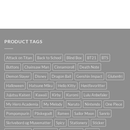
PRODUCT TAGS
Attack on Titan
Back to School
Blind Box
BT21
BTS
Buttons
Chainsaw Man
Cinnamoroll
Death Note
Demon Slayer
Disney
Dragon Ball
Genshin Impact
Glutenfri
Halloween
Hatsune Miku
Hello Kitty
Høstfavoritter
Jujutsu Kaisen
Kawaii
Kirby
Kuromi
Lulu Anbefaler
My Hero Academia
My Melody
Naruto
Nintendo
One Piece
Pompompurin
Påskegodt
Ramen
Sailor Moon
Sanrio
Skrivebord og Musematter
Spicy
Stationery
Sticker