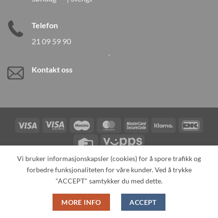
Telefon
21 09 59 90
Kontakt oss
Visa
Visa
Maestro
MasterCard
MasterCard
Klarna
DanK
Electron
2
Credit
Vipps
Card
Vi bruker informasjonskapsler (cookies) for å spore trafikk og
forbedre funksjonaliteten for våre kunder. Ved å trykke
TILBAKEKALLINGER
KONTAKT OSS
OM OSS
SPESIALBESTILLING
MIN KONTO
ALL PRODUCTS
"ACCEPT" samtykker du med dette.
Copyright 2026 ©
Neo Tokyo by Neo Tokyo Norway AS -With Love
MORE INFO
ACCEPT
from Japan-