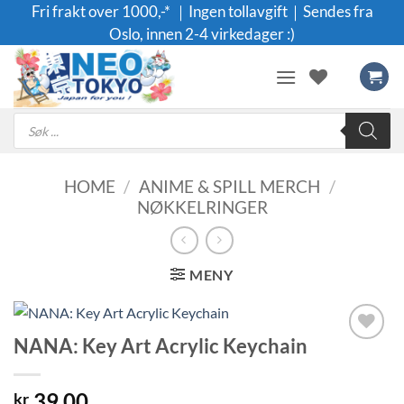
Skip
Fri frakt over 1000,-* ｜Ingen tollavgift｜Sendes fra
to
Oslo, innen 2-4 virkedager :)
content
Products
search
HOME
/
ANIME & SPILL MERCH
/
NØKKELRINGER
MENY
NANA: Key Art Acrylic Keychain
Legg til i
ønskeliste
39.00
kr