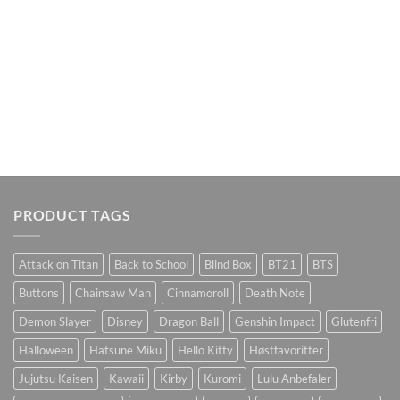
PRODUCT TAGS
Attack on Titan
Back to School
Blind Box
BT21
BTS
Buttons
Chainsaw Man
Cinnamoroll
Death Note
Demon Slayer
Disney
Dragon Ball
Genshin Impact
Glutenfri
Halloween
Hatsune Miku
Hello Kitty
Høstfavoritter
Jujutsu Kaisen
Kawaii
Kirby
Kuromi
Lulu Anbefaler