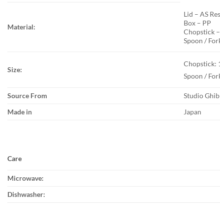
Lid – AS Re
Box – PP
Material:
Chopstick –
Spoon / Fork
Chopstick:
Size:
Spoon / For
Source From
Studio Ghibl
Made in
Japan
Care
Microwave:
Dishwasher: