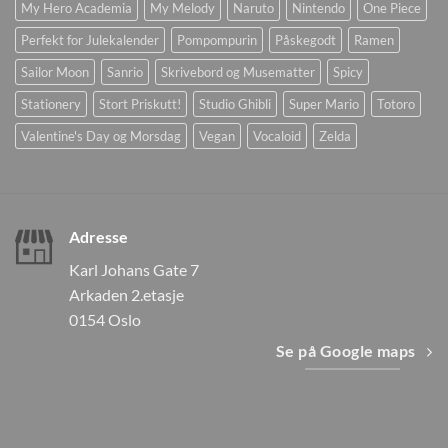
My Hero Academia
My Melody
Naruto
Nintendo
One Piece
Perfekt for Julekalender
Pompompurin
Påskegodt
Ramen
Sailor Moon
Sanrio
Skrivebord og Musematter
Spicy
Stationery
Stort Priskutt!
Studio Ghibli
Super Mario
Totoro
Valentine's Day og Morsdag
Vegan
Vocaloid
Zelda
Adresse
Karl Johans Gate 7
Arkaden 2.etasje
0154 Oslo
Se på Google maps