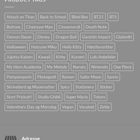
Attack on Titan
Back to School
Blind Box
BT21
BTS
Buttons
Chainsaw Man
Cinnamoroll
Death Note
Demon Slayer
Disney
Dragon Ball
Genshin Impact
Glutenfri
Halloween
Hatsune Miku
Hello Kitty
Høstfavoritter
Jujutsu Kaisen
Kawaii
Kirby
Kuromi
Lulu Anbefaler
My Hero Academia
My Melody
Naruto
Nintendo
One Piece
Pompompurin
Påskegodt
Ramen
Sailor Moon
Sanrio
Skrivebord og Musematter
Spicy
Stationery
Sticker
Stort Priskutt!
Studio Ghibli
Super Mario
Totoro
Valentine's Day og Morsdag
Vegan
Vocaloid
Zelda
Adresse