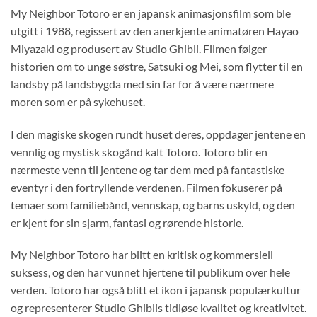
My Neighbor Totoro er en japansk animasjonsfilm som ble
utgitt i 1988, regissert av den anerkjente animatøren Hayao
Miyazaki og produsert av Studio Ghibli. Filmen følger
historien om to unge søstre, Satsuki og Mei, som flytter til en
landsby på landsbygda med sin far for å være nærmere
moren som er på sykehuset.
I den magiske skogen rundt huset deres, oppdager jentene en
vennlig og mystisk skogånd kalt Totoro. Totoro blir en
nærmeste venn til jentene og tar dem med på fantastiske
eventyr i den fortryllende verdenen. Filmen fokuserer på
temaer som familiebånd, vennskap, og barns uskyld, og den
er kjent for sin sjarm, fantasi og rørende historie.
My Neighbor Totoro har blitt en kritisk og kommersiell
suksess, og den har vunnet hjertene til publikum over hele
verden. Totoro har også blitt et ikon i japansk populærkultur
og representerer Studio Ghiblis tidløse kvalitet og kreativitet.