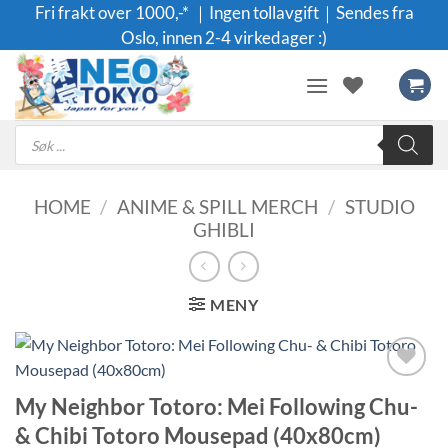
Skip
Fri frakt over 1000,-* ｜Ingen tollavgift｜Sendes fra
to
Oslo, innen 2-4 virkedager :)
content
Products
search
HOME
/
ANIME & SPILL MERCH
/
STUDIO
GHIBLI
MENY
Legg til i
My Neighbor Totoro: Mei Following Chu-
ønskeliste
& Chibi Totoro Mousepad (40x80cm)