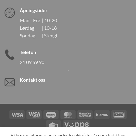
Åpningstider
Man - Fre | 10-20
Lørdag | 10-18
Søndag | Stengt
Telefon
21 09 59 90
Kontakt oss
Visa
Visa
Maestro
MasterCard
MasterCard
Klarna
DanK
Electron
2
Credit
Vipps
Card
Vi bruker informasjonskapsler (cookies) for å spore trafikk og