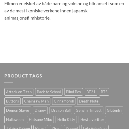
Filmen er elsket av både barn og voksne og blir ansett som en
av de mest ikoniske verkene innen japansk
animasjonsfilmhistorie.
PRODUCT TAGS
Attack on Titan
Back to School
Blind Box
BT21
BTS
Buttons
Chainsaw Man
Cinnamoroll
Death Note
Demon Slayer
Disney
Dragon Ball
Genshin Impact
Glutenfri
Halloween
Hatsune Miku
Hello Kitty
Høstfavoritter
Jujutsu Kaisen
Kawaii
Kirby
Kuromi
Lulu Anbefaler