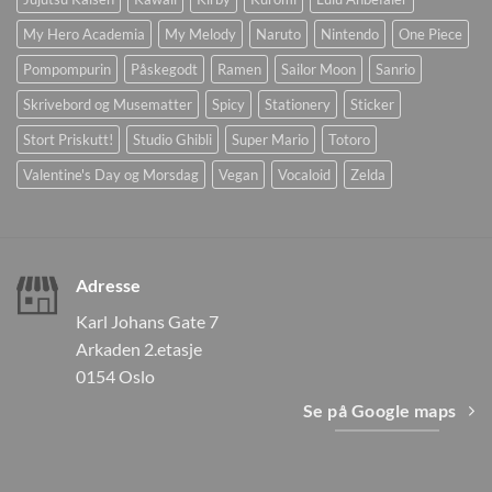
My Hero Academia
My Melody
Naruto
Nintendo
One Piece
Pompompurin
Påskegodt
Ramen
Sailor Moon
Sanrio
Skrivebord og Musematter
Spicy
Stationery
Sticker
Stort Priskutt!
Studio Ghibli
Super Mario
Totoro
Valentine's Day og Morsdag
Vegan
Vocaloid
Zelda
Adresse
Karl Johans Gate 7
Arkaden 2.etasje
0154 Oslo
Se på Google maps