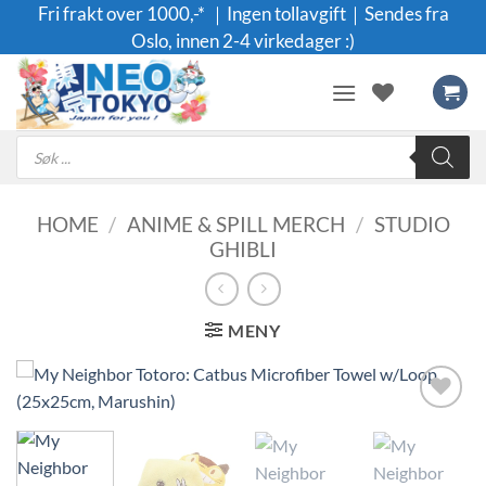
Skip
Fri frakt over 1000,-* ｜Ingen tollavgift｜Sendes fra
to
Oslo, innen 2-4 virkedager :)
content
Products
search
HOME
/
ANIME & SPILL MERCH
/
STUDIO
GHIBLI
MENY
Legg til i
ønskeliste