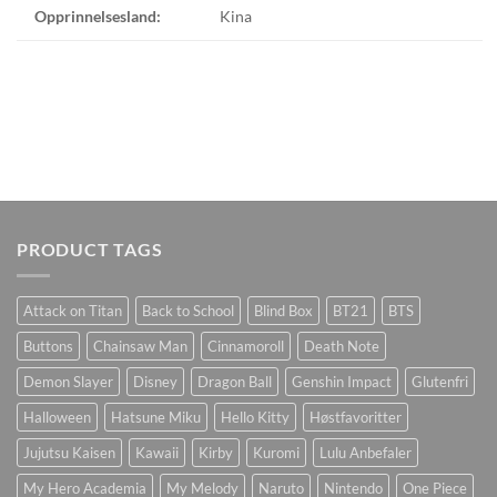
Opprinnelsesland:
Kina
PRODUCT TAGS
Attack on Titan
Back to School
Blind Box
BT21
BTS
Buttons
Chainsaw Man
Cinnamoroll
Death Note
Demon Slayer
Disney
Dragon Ball
Genshin Impact
Glutenfri
Halloween
Hatsune Miku
Hello Kitty
Høstfavoritter
Jujutsu Kaisen
Kawaii
Kirby
Kuromi
Lulu Anbefaler
My Hero Academia
My Melody
Naruto
Nintendo
One Piece