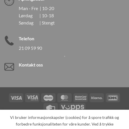
Man - Fre | 10-20
Lørdag | 10-18
Søndag | Stengt
Telefon
21 09 59 90
Kontakt oss
Visa
Visa
Maestro
MasterCard
MasterCard
Klarna
DanK
Electron
2
Credit
Vipps
Card
Vi bruker informasjonskapsler (cookies) for å spore trafikk og
forbedre funksjonaliteten for våre kunder. Ved å trykke
TILBAKEKALLINGER
KONTAKT OSS
OM OSS