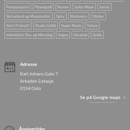
Pompompurin
Påskegodt
Ramen
Sailor Moon
Sanrio
Skrivebord og Musematter
Spicy
Stationery
Sticker
Stort Priskutt!
Studio Ghibli
Super Mario
Totoro
Valentine's Day og Morsdag
Vegan
Vocaloid
Zelda
Adresse
Karl Johans Gate 7
Arkaden 2.etasje
0154 Oslo
Se på Google maps
Åpningstider