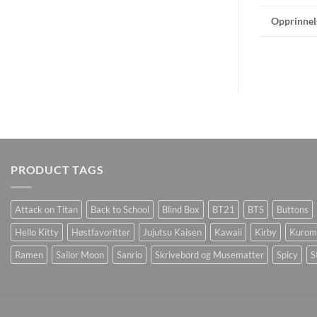
Opprinnel
PRODUCT TAGS
Attack on Titan
Back to School
Blind Box
BT21
BTS
Buttons
Hello Kitty
Høstfavoritter
Jujutsu Kaisen
Kawaii
Kirby
Kurom
Ramen
Sailor Moon
Sanrio
Skrivebord og Musematter
Spicy
S