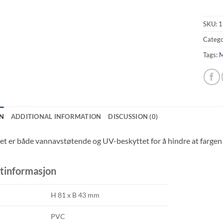
SKU:
1
Catego
Tags:
M
N
ADDITIONAL INFORMATION
DISCUSSION (0)
et er både vannavstøtende og UV-beskyttet for å hindre at fargen 
tinformasjon
H 81 x B 43 mm
PVC