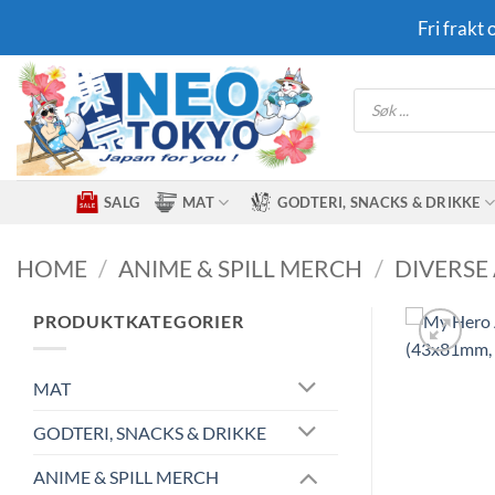
Skip
Fri frakt
to
content
Products
search
SALG
MAT
GODTERI, SNACKS & DRIKKE
HOME
/
ANIME & SPILL MERCH
/
DIVERSE
PRODUKTKATEGORIER
MAT
GODTERI, SNACKS & DRIKKE
ANIME & SPILL MERCH