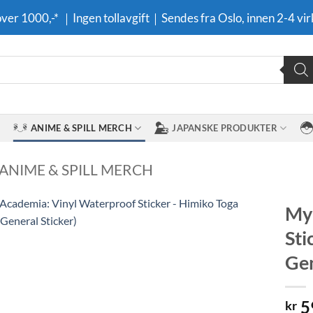
 over 1000,-* ｜Ingen tollavgift｜Sendes fra Oslo, innen 2-4 vir
ANIME & SPILL MERCH
JAPANSKE PRODUKTER
 ANIME & SPILL MERCH
My 
Sti
Legg til i
ønskeliste
Gen
5
kr