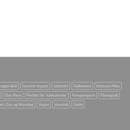
ragon Ball
Genshin Impact
Glutenfri
Halloween
Hatsune Miku
One Piece
Perfekt for Julekalender
Pompompurin
Påskegodt
ne's Day og Morsdag
Vegan
Vocaloid
Zelda