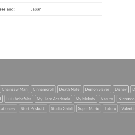
sesland:
Japan
Chainsaw Man
Cinnamoroll
Death Note
Demon Slayer
Disney
D
i
Lulu Anbefaler
My Hero Academia
My Melody
Naruto
Nintendo
tationery
Stort Priskutt!
Studio Ghibli
Super Mario
Totoro
Valenti