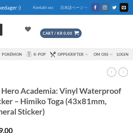
kedager :)
Kontakt oss
日本語ページ
CART /
KR
0.00
POKÉMON
K-POP
OPPSKRIFTER
OM OSS
LOGIN
Hero Academia: Vinyl Waterproof
cker – Himiko Toga (43x81mm,
eral Sticker)
9.00