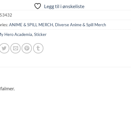
Legg til i ønskeliste
53432
ries:
ANIME & SPILL MERCH
,
Diverse Anime & Spill Merch
y Hero Academia
,
Sticker
falmer.