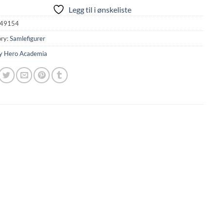
Legg til i ønskeliste
49154
ry:
Samlefigurer
 Hero Academia