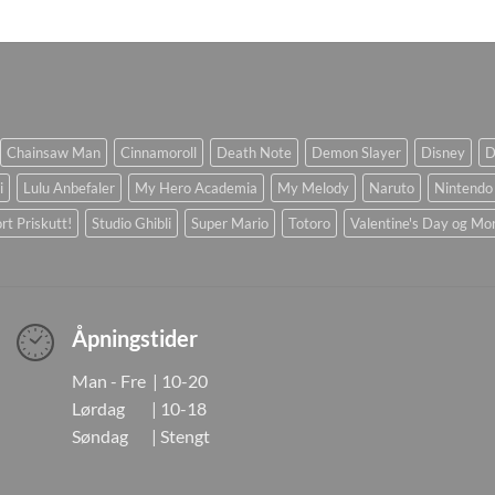
Chainsaw Man
Cinnamoroll
Death Note
Demon Slayer
Disney
D
i
Lulu Anbefaler
My Hero Academia
My Melody
Naruto
Nintendo
rt Priskutt!
Studio Ghibli
Super Mario
Totoro
Valentine's Day og Mo
Åpningstider
Man - Fre | 10-20
Lørdag | 10-18
Søndag | Stengt