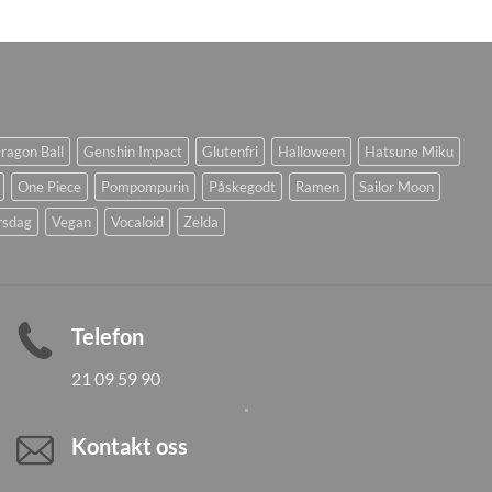
ragon Ball
Genshin Impact
Glutenfri
Halloween
Hatsune Miku
One Piece
Pompompurin
Påskegodt
Ramen
Sailor Moon
rsdag
Vegan
Vocaloid
Zelda
Telefon
21 09 59 90
Kontakt oss