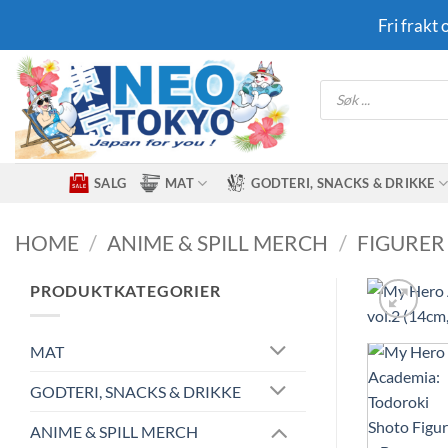
Skip
Fri frakt
to
content
Products
search
SALG
MAT
GODTERI, SNACKS & DRIKKE
HOME
/
ANIME & SPILL MERCH
/
FIGURER
PRODUKTKATEGORIER
MAT
GODTERI, SNACKS & DRIKKE
ANIME & SPILL MERCH