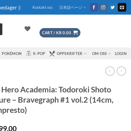
kedager :)
Kontakt oss
日本語ページ
CART /
KR
0.00
POKÉMON
K-POP
OPPSKRIFTER
OM OSS
LOGIN
Hero Academia: Todoroki Shoto
ure – Bravegraph #1 vol.2 (14cm,
presto)
99.00