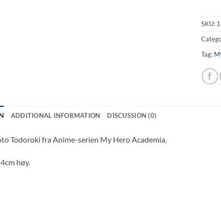
SKU:
1
Catego
Tag:
My
N
ADDITIONAL INFORMATION
DISCUSSION (0)
oto Todoroki fra Anime-serien My Hero Academia.
14cm høy.