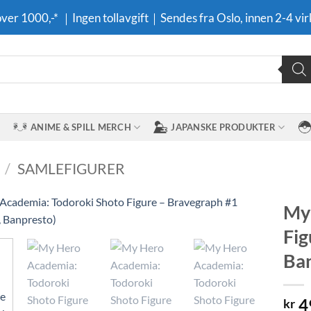
 over 1000,-* ｜Ingen tollavgift｜Sendes fra Oslo, innen 2-4 vir
ANIME & SPILL MERCH
JAPANSKE PRODUKTER
/
SAMLEFIGURER
My 
Fig
Legg til i
ønskeliste
Ban
4
kr