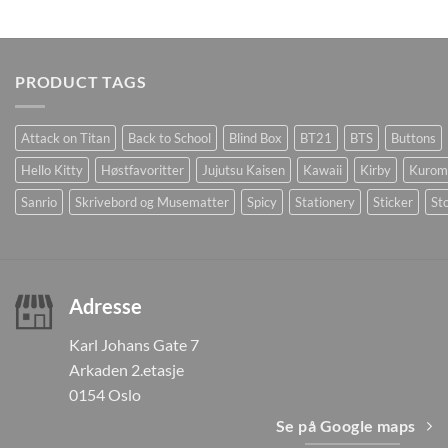
PRODUCT TAGS
Attack on Titan
Back to School
Blind Box
BT21
BTS
Buttons
Hello Kitty
Høstfavoritter
Jujutsu Kaisen
Kawaii
Kirby
Kurom
Sanrio
Skrivebord og Musematter
Spicy
Stationery
Sticker
Sto
Adresse
Karl Johans Gate 7
Arkaden 2.etasje
0154 Oslo
Se på Google maps