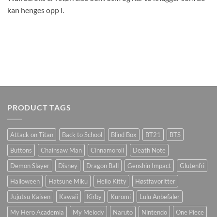
kan henges opp i.
PRODUCT TAGS
Attack on Titan
Back to School
Blind Box
BT21
BTS
Buttons
Chainsaw Man
Cinnamoroll
Death Note
Demon Slayer
Disney
Dragon Ball
Genshin Impact
Glutenfri
Halloween
Hatsune Miku
Hello Kitty
Høstfavoritter
Jujutsu Kaisen
Kawaii
Kirby
Kuromi
Lulu Anbefaler
My Hero Academia
My Melody
Naruto
Nintendo
One Piece