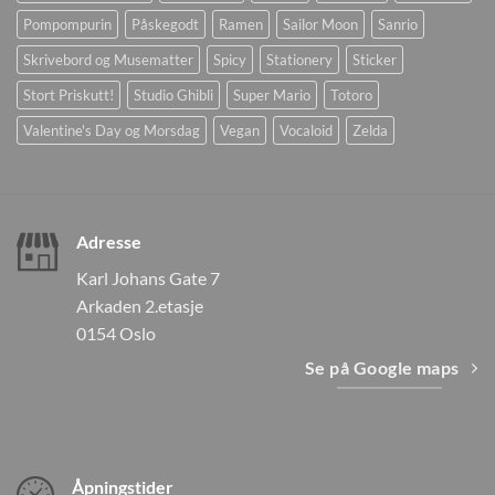
Pompompurin
Påskegodt
Ramen
Sailor Moon
Sanrio
Skrivebord og Musematter
Spicy
Stationery
Sticker
Stort Priskutt!
Studio Ghibli
Super Mario
Totoro
Valentine's Day og Morsdag
Vegan
Vocaloid
Zelda
Adresse
Karl Johans Gate 7
Arkaden 2.etasje
0154 Oslo
Se på Google maps
Åpningstider