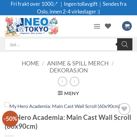
Skip
Fri frakt over 1000,-* ｜Ingen tollavgift｜Sendes fra
to
Oslo, innen 2-4 virkedager :)
content
Products
search
HOME
/
ANIME & SPILL MERCH
/
DEKORASJON
MENY
My Hero Academia: Main Cast Wall Scroll
-50%
Legg til i
(60x90cm)
ønskeliste