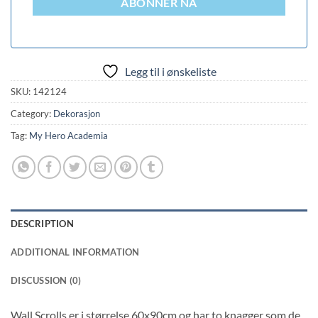
ABONNER NÅ
Legg til i ønskeliste
SKU:
142124
Category:
Dekorasjon
Tag:
My Hero Academia
DESCRIPTION
ADDITIONAL INFORMATION
DISCUSSION (0)
Wall Scrolls er i størrelse 60x90cm og har to knagger som de