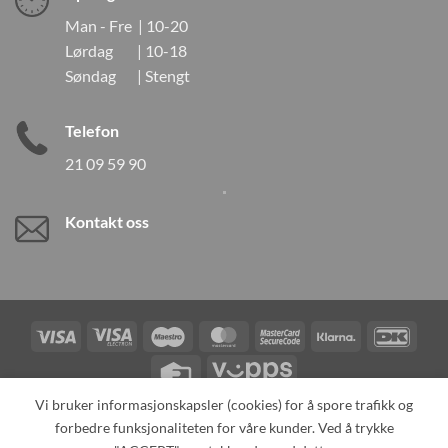
Man - Fre | 10-20
Lørdag | 10-18
Søndag | Stengt
Telefon
21 09 59 90
Kontakt oss
Visa
Visa
Maestro
MasterCard
MasterCard
Klarna
DanK
Electron
2
Credit
Vipps
Card
Vi bruker informasjonskapsler (cookies) for å spore trafikk og
forbedre funksjonaliteten for våre kunder. Ved å trykke
TILBAKEKALLINGER
KONTAKT OSS
OM OSS