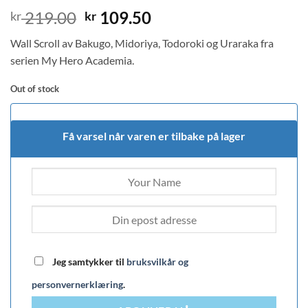
Original
Current
219.00
109.50
kr
kr
price
price
Wall Scroll av Bakugo, Midoriya, Todoroki og Uraraka fra
was:
is:
serien My Hero Academia.
kr 219.00.
kr 109.50.
Out of stock
Få varsel når varen er tilbake på lager
Jeg samtykker til
bruksvilkår og
personvernerklæring
.