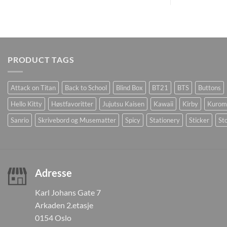
PRODUCT TAGS
Attack on Titan
Back to School
Blind Box
BT21
BTS
Buttons
Hello Kitty
Høstfavoritter
Jujutsu Kaisen
Kawaii
Kirby
Kurom
Sanrio
Skrivebord og Musematter
Spicy
Stationery
Sticker
Sto
Adresse
Karl Johans Gate 7
Arkaden 2.etasje
0154 Oslo