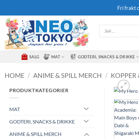
Skip
Fri frakt
to
content
Products
search
SALG
MAT
GODTERI, SNACKS & DRIKKE
HOME
/
ANIME & SPILL MERCH
/
KOPPER 
PRODUKTKATEGORIER
MAT
GODTERI, SNACKS & DRIKKE
ANIME & SPILL MERCH