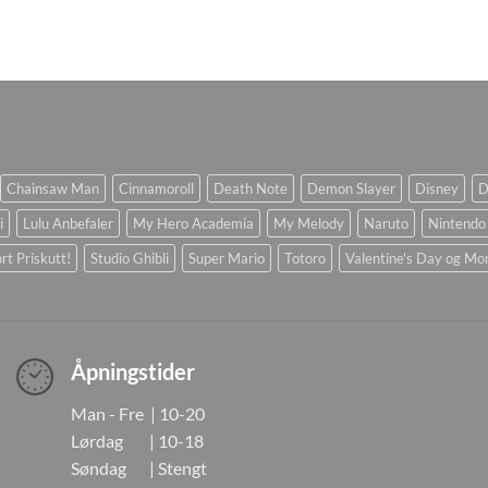
Chainsaw Man
Cinnamoroll
Death Note
Demon Slayer
Disney
D
i
Lulu Anbefaler
My Hero Academia
My Melody
Naruto
Nintendo
rt Priskutt!
Studio Ghibli
Super Mario
Totoro
Valentine's Day og Mo
Åpningstider
Man - Fre | 10-20
Lørdag | 10-18
Søndag | Stengt