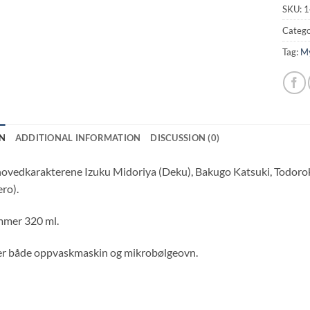
SKU:
1
Catego
Tag:
My
N
ADDITIONAL INFORMATION
DISCUSSION (0)
vedkarakterene Izuku Midoriya (Deku), Bakugo Katsuki, Todoroki
ro).
mer 320 ml.
er både oppvaskmaskin og mikrobølgeovn.