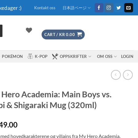
kedager :)
Kontakt oss
日本語ページ
CART /
KR
0.00
POKÉMON
K-POP
OPPSKRIFTER
OM OSS
LOGIN
Hero Academia: Main Boys vs.
i & Shigaraki Mug (320ml)
49.00
med hovedkarakterene og villains fra My Hero Academia.