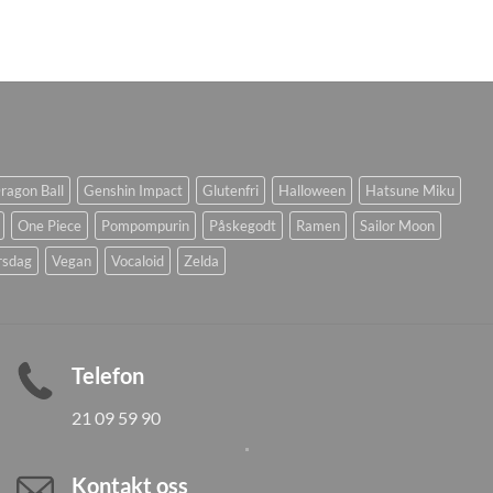
ragon Ball
Genshin Impact
Glutenfri
Halloween
Hatsune Miku
One Piece
Pompompurin
Påskegodt
Ramen
Sailor Moon
rsdag
Vegan
Vocaloid
Zelda
Telefon
21 09 59 90
Kontakt oss