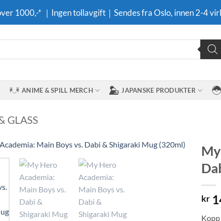
 over 1000,-* ｜Ingen tollavgift｜Sendes fra Oslo, innen 2-4 vir
ANIME & SPILL MERCH
JAPANSKE PRODUKTER
& GLASS
My 
Dab
Legg til i
ønskeliste
1
kr
Kopp 