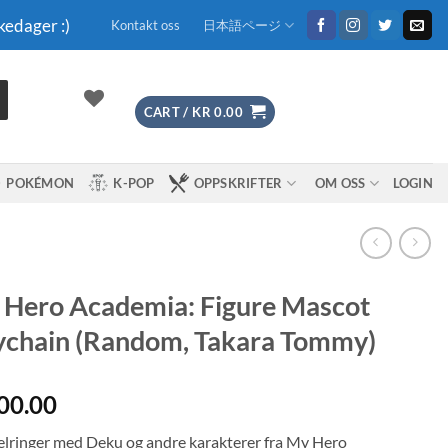
kedager :)
Kontakt oss
日本語ページ
CART /
KR
0.00
POKÉMON
K-POP
OPPSKRIFTER
OM OSS
LOGIN
Hero Academia: Figure Mascot
chain (Random, Takara Tommy)
00.00
lringer med Deku og andre karakterer fra My Hero