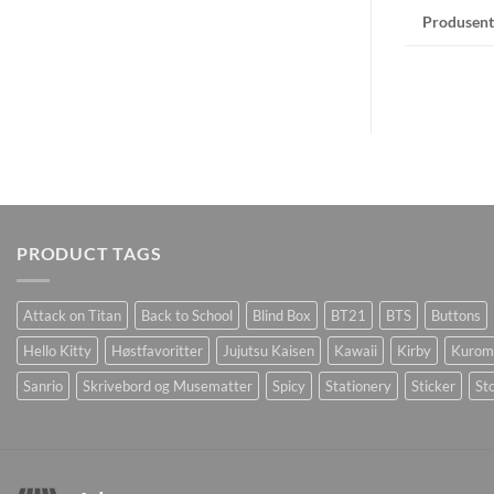
Produsent
PRODUCT TAGS
Attack on Titan
Back to School
Blind Box
BT21
BTS
Buttons
Hello Kitty
Høstfavoritter
Jujutsu Kaisen
Kawaii
Kirby
Kurom
Sanrio
Skrivebord og Musematter
Spicy
Stationery
Sticker
Sto