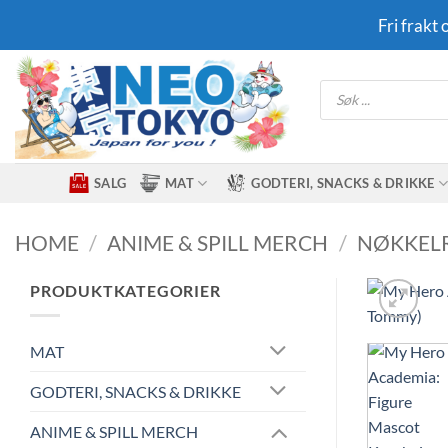
Skip
Fri frakt
to
content
Products
search
SALG
MAT
GODTERI, SNACKS & DRIKKE
HOME
/
ANIME & SPILL MERCH
/
NØKKEL
PRODUKTKATEGORIER
MAT
GODTERI, SNACKS & DRIKKE
ANIME & SPILL MERCH