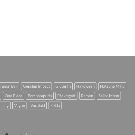
ragon Ball
Genshin Impact
Glutenfri
Halloween
Hatsune Miku
One Piece
Pompompurin
Påskegodt
Ramen
Sailor Moon
rsdag
Vegan
Vocaloid
Zelda