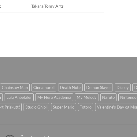
:
Takara Tomy Arts
Chainsaw Man
Cinnamoroll
Death Note
Demon Slayer
Disney
D
i
Lulu Anbefaler
My Hero Academia
My Melody
Naruto
Nintendo
rt Priskutt!
Studio Ghibli
Super Mario
Totoro
Valentine's Day og Mo