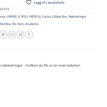
Legg til i ønskeliste
54793
ries:
ANIME & SPILL MERCH
,
Gacha & Blind Box
,
Nøkkelringer
lind Box
,
My Hero Academia
nøkkelringer – hvilken du får, er en overraskelse!