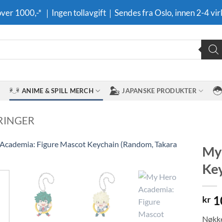
 over 1000,-* ｜Ingen tollavgift｜Sendes fra Oslo, innen 2-4 vir
ANIME & SPILL MERCH
JAPANSKE PRODUKTER
RINGER
My 
Key
Legg til i
ønskeliste
1
kr
Nøkke