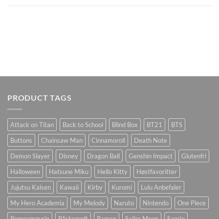
PRODUCT TAGS
Attack on Titan
Back to School
Blind Box
BT21
BTS
Buttons
Chainsaw Man
Cinnamoroll
Death Note
Demon Slayer
Disney
Dragon Ball
Genshin Impact
Glutenfri
Halloween
Hatsune Miku
Hello Kitty
Høstfavoritter
Jujutsu Kaisen
Kawaii
Kirby
Kuromi
Lulu Anbefaler
My Hero Academia
My Melody
Naruto
Nintendo
One Piece
Pompompurin
Påskegodt
Ramen
Sailor Moon
Sanrio