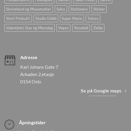
Skrivebord og Musematter
Spicy
Stationery
Sticker
Stort Priskutt!
Studio Ghibli
Super Mario
Totoro
Valentine's Day og Morsdag
Vegan
Vocaloid
Zelda
Adresse
Karl Johans Gate 7
Arkaden 2.etasje
0154 Oslo
Se på Google maps
Åpningstider