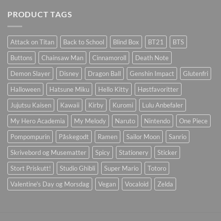
PRODUCT TAGS
Attack on Titan
Back to School
Blind Box
BT21
BTS
Buttons
Chainsaw Man
Cinnamoroll
Death Note
Demon Slayer
Disney
Dragon Ball
Genshin Impact
Glutenfri
Halloween
Hatsune Miku
Hello Kitty
Høstfavoritter
Jujutsu Kaisen
Kawaii
Kirby
Kuromi
Lulu Anbefaler
My Hero Academia
My Melody
Naruto
Nintendo
One Piece
Pompompurin
Påskegodt
Ramen
Sailor Moon
Sanrio
Skrivebord og Musematter
Spicy
Stationery
Sticker
Stort Priskutt!
Studio Ghibli
Super Mario
Totoro
Valentine's Day og Morsdag
Vegan
Vocaloid
Zelda