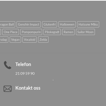
ragon Ball
Genshin Impact
Glutenfri
Halloween
Hatsune Miku
One Piece
Pompompurin
Påskegodt
Ramen
Sailor Moon
rsdag
Vegan
Vocaloid
Zelda
Telefon
21 09 59 90
Kontakt oss