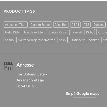
PRODUCT TAGS
Attack on Titan
Back to School
Blind Box
BT21
BTS
Buttons
Hello Kitty
Høstfavoritter
Jujutsu Kaisen
Kawaii
Kirby
Kurom
Sanrio
Skrivebord og Musematter
Spicy
Stationery
Sticker
Sto
Adresse
Karl Johans Gate 7
Arkaden 2.etasje
0154 Oslo
Se på Google maps