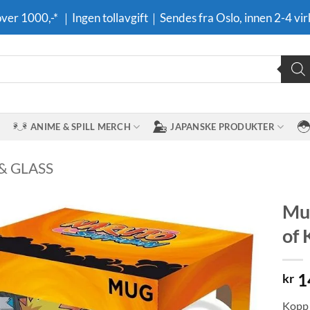
 over 1000,-* ｜Ingen tollavgift｜Sendes fra Oslo, innen 2-4 vir
ANIME & SPILL MERCH
JAPANSKE PRODUKTER
& GLASS
Mug
of 
Legg til i
ønskeliste
1
kr
Kopp 