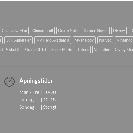
Chainsaw Man
Cinnamoroll
Death Note
Demon Slayer
Disney
D
i
Lulu Anbefaler
My Hero Academia
My Melody
Naruto
Nintendo
rt Priskutt!
Studio Ghibli
Super Mario
Totoro
Valentine's Day og Mo
Åpningstider
Man - Fre | 10-20
Lørdag | 10-18
Søndag | Stengt