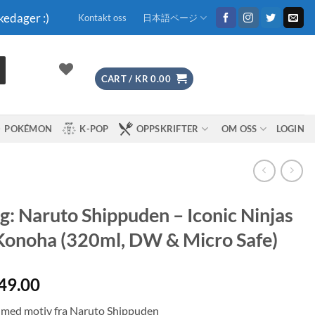
kedager :)
Kontakt oss
日本語ページ
CART /
KR
0.00
POKÉMON
K-POP
OPPSKRIFTER
OM OSS
LOGIN
: Naruto Shippuden – Iconic Ninjas
Konoha (320ml, DW & Micro Safe)
49.00
med motiv fra Naruto Shippuden