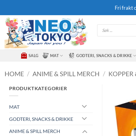
Skip
Fri frakt
to
content
Products
search
SALG
MAT
GODTERI, SNACKS & DRIKKE
HOME
/
ANIME & SPILL MERCH
/
KOPPER 
PRODUKTKATEGORIER
MAT
GODTERI, SNACKS & DRIKKE
ANIME & SPILL MERCH