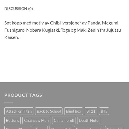
DISCUSSION (0)
Søt kopp med motiv av Chibi-versjoner av Panda, Megumi
Fushiguro, Nobara Kugisaki, Toge og Maki Zenin fra Jujutsu
Kaisen.
PRODUCT TAGS
Attack on Titan
Back to School
Blind Box
BT21
BTS
Buttons
Chainsaw Man
Cinnamoroll
Death Note