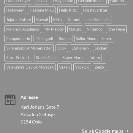
Demon Slayer
Disney
Dragon Ball
Genshin Impact
Glutenfri
Halloween
Hatsune Miku
Hello Kitty
Høstfavoritter
Jujutsu Kaisen
Kawaii
Kirby
Kuromi
Lulu Anbefaler
My Hero Academia
My Melody
Naruto
Nintendo
One Piece
Pompompurin
Påskegodt
Ramen
Sailor Moon
Sanrio
Skrivebord og Musematter
Spicy
Stationery
Sticker
Stort Priskutt!
Studio Ghibli
Super Mario
Totoro
Valentine's Day og Morsdag
Vegan
Vocaloid
Zelda
Adresse
Karl Johans Gate 7
Arkaden 2.etasje
0154 Oslo
Se på Google maps