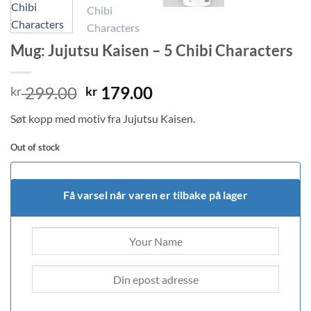
Mug: Jujutsu Kaisen – 5 Chibi Characters
Original
Current
299.00
179.00
kr
kr
price
price
Søt kopp med motiv fra Jujutsu Kaisen.
was:
is:
kr 299.00.
kr 179.00.
Out of stock
Få varsel når varen er tilbake på lager