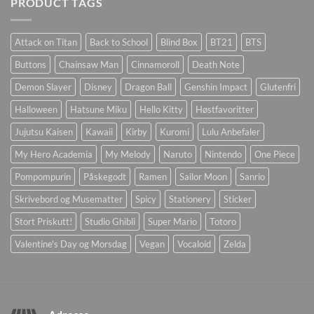
PRODUCT TAGS
Attack on Titan
Back to School
Blind Box
BT21
BTS
Buttons
Chainsaw Man
Cinnamoroll
Death Note
Demon Slayer
Disney
Dragon Ball
Genshin Impact
Glutenfri
Halloween
Hatsune Miku
Hello Kitty
Høstfavoritter
Jujutsu Kaisen
Kawaii
Kirby
Kuromi
Lulu Anbefaler
My Hero Academia
My Melody
Naruto
Nintendo
One Piece
Pompompurin
Påskegodt
Ramen
Sailor Moon
Sanrio
Skrivebord og Musematter
Spicy
Stationery
Sticker
Stort Priskutt!
Studio Ghibli
Super Mario
Totoro
Valentine's Day og Morsdag
Vegan
Vocaloid
Zelda