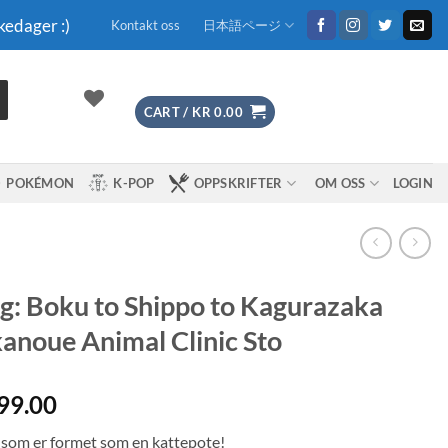
kedager :)
Kontakt oss
日本語ページ
CART /
KR
0.00
POKÉMON
K-POP
OPPSKRIFTER
OM OSS
LOGIN
: Boku to Shippo to Kagurazaka
anoue Animal Clinic Sto
99.00
som er formet som en kattepote!