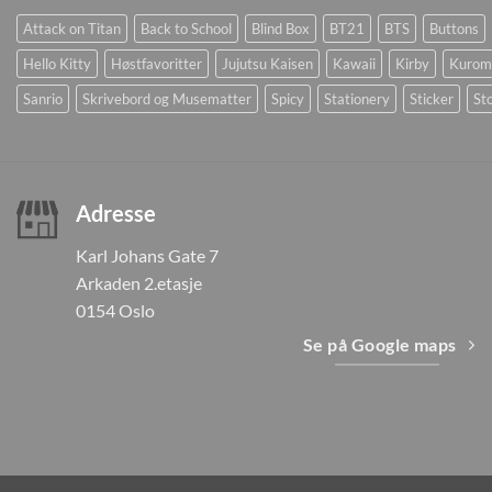
Attack on Titan
Back to School
Blind Box
BT21
BTS
Buttons
Hello Kitty
Høstfavoritter
Jujutsu Kaisen
Kawaii
Kirby
Kurom
Sanrio
Skrivebord og Musematter
Spicy
Stationery
Sticker
Sto
Adresse
Karl Johans Gate 7
Arkaden 2.etasje
0154 Oslo
Se på Google maps