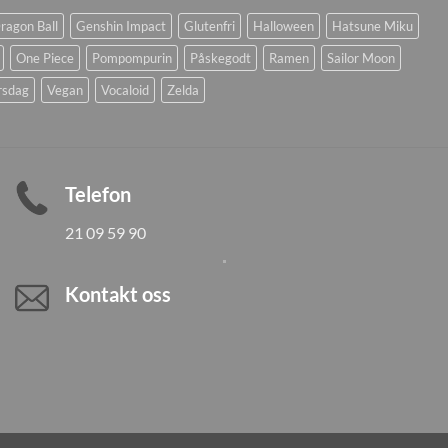
ragon Ball
Genshin Impact
Glutenfri
Halloween
Hatsune Miku
One Piece
Pompompurin
Påskegodt
Ramen
Sailor Moon
rsdag
Vegan
Vocaloid
Zelda
Telefon
21 09 59 90
Kontakt oss