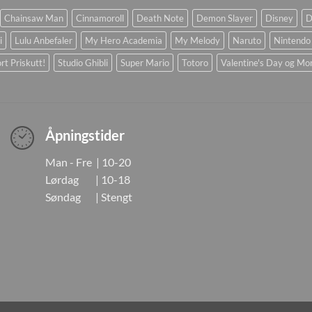
Chainsaw Man
Cinnamoroll
Death Note
Demon Slayer
Disney
D
i
Lulu Anbefaler
My Hero Academia
My Melody
Naruto
Nintendo
rt Priskutt!
Studio Ghibli
Super Mario
Totoro
Valentine's Day og Mo
Åpningstider
Man - Fre | 10-20
Lørdag | 10-18
Søndag | Stengt