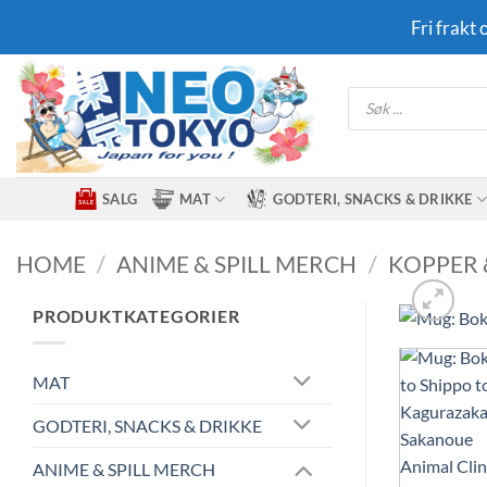
Skip
Fri frakt
to
content
Products
search
SALG
MAT
GODTERI, SNACKS & DRIKKE
HOME
/
ANIME & SPILL MERCH
/
KOPPER 
PRODUKTKATEGORIER
MAT
GODTERI, SNACKS & DRIKKE
ANIME & SPILL MERCH