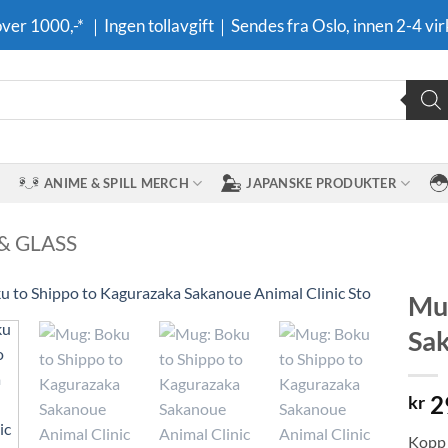
 over 1000,-* ｜Ingen tollavgift｜Sendes fra Oslo, innen 2-4 vir
ANIME & SPILL MERCH
JAPANSKE PRODUKTER
& GLASS
Mug
Sak
Legg til i
ønskeliste
2
kr
Kopp 