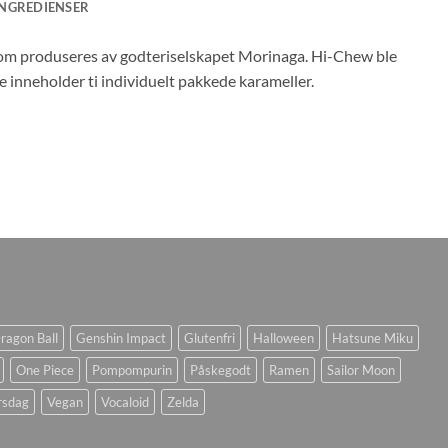
INGREDIENSER
r som produseres av godteriselskapet Morinaga. Hi-Chew ble
ke inneholder ti individuelt pakkede karameller.
ragon Ball
Genshin Impact
Glutenfri
Halloween
Hatsune Miku
One Piece
Pompompurin
Påskegodt
Ramen
Sailor Moon
rsdag
Vegan
Vocaloid
Zelda