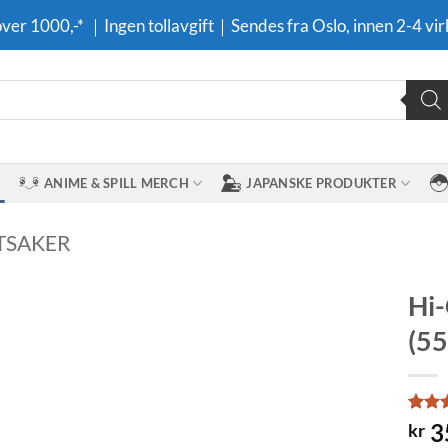
 over 1000,-* ｜Ingen tollavgift｜Sendes fra Oslo, innen 2-4 vir
ANIME & SPILL MERCH
JAPANSKE PRODUKTER
TSAKER
Hi-
(55
Legg til i
ønskeliste
Rate
9
3
kr
out o