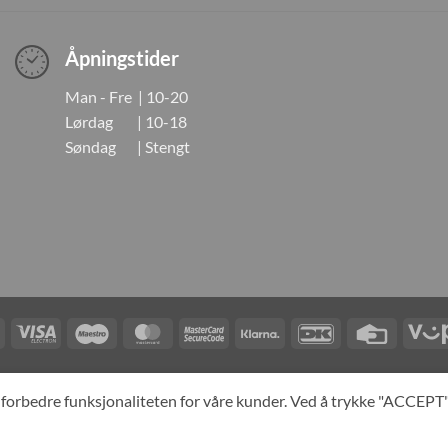
Åpningstider
Man - Fre | 10-20
Lørdag | 10-18
Søndag | Stengt
Visa
Visa
Maestro
MasterCard
MasterCard
Klarna
DanKort
Credit
Electron
2
Card
LINGER
KONTAKT OSS
OM OSS
SPESIALBESTILLING
MIN KONTO
A
og forbedre funksjonaliteten for våre kunder. Ved å trykke "ACCEP
yright 2026 ©
Neo Tokyo by Neo Tokyo Norway AS -With Love from Ja