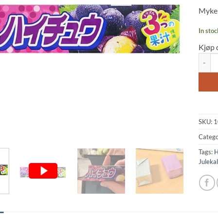
based
Myke 
custo
rating
In stoc
Kjøp 
Hi-Che
SKU:
1
Catego
Tags:
H
Juleka