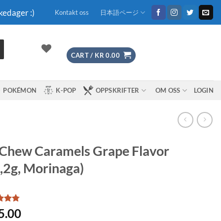
kedager :)
Kontakt oss
日本語ページ
CART /
KR
0.00
POKÉMON
K-POP
OPPSKRIFTER
OM OSS
LOGIN
Chew Caramels Grape Flavor
,2g, Morinaga)
d
4.78
5.00
f 5