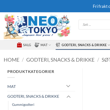
Skip
Fri frakt
to
content
Products
search
SALG
MAT
GODTERI, SNACKS & DRIKKE
HOME
/
GODTERI, SNACKS & DRIKKE
/
SØ
PRODUKTKATEGORIER
MAT
GODTERI, SNACKS & DRIKKE
Gummigodteri