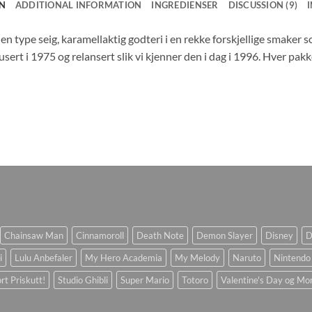
N
ADDITIONAL INFORMATION
INGREDIENSER
DISCUSSION (9)
en type seig, karamellaktig godteri i en rekke forskjellige smake
usert i 1975 og relansert slik vi kjenner den i dag i 1996. Hver pak
Chainsaw Man
Cinnamoroll
Death Note
Demon Slayer
Disney
D
i
Lulu Anbefaler
My Hero Academia
My Melody
Naruto
Nintendo
rt Priskutt!
Studio Ghibli
Super Mario
Totoro
Valentine's Day og Mo