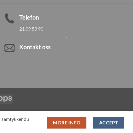
Telefon
21 09 59 90
Kontakt oss
Vipps
LL PRODUCTS
T" samtykker du
MORE INFO
ACCEPT
pan-