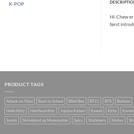
DESCRIPTIO
K-POP
Hi-Chew er 
først introd
PRODUCT TAGS
Attack on Titan
Back to School
Blind Box
BT21
BTS
Buttons
Hello Kitty
Høstfavoritter
Jujutsu Kaisen
Kawaii
Kirby
Kurom
Sanrio
Skrivebord og Musematter
Spicy
Stationery
Sticker
Sto