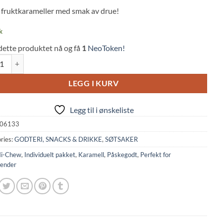
 on
fruktkarameller med smak av drue!
mer
s
k
dette produktet nå og få
1
NeoToken!
w Caramels Grape Flavor (55,2g, Morinaga) quantity
LEGG I KURV
Legg til i ønskeliste
06133
ries:
GODTERI, SNACKS & DRIKKE
,
SØTSAKER
i-Chew
,
Individuelt pakket
,
Karamell
,
Påskegodt
,
Perfekt for
lender