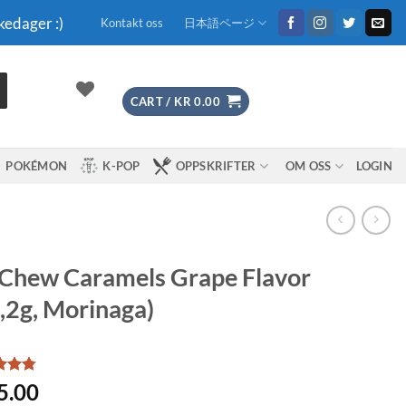
kedager :)
Kontakt oss
日本語ページ
CART /
KR
0.00
POKÉMON
K-POP
OPPSKRIFTER
OM OSS
LOGIN
Chew Caramels Grape Flavor
,2g, Morinaga)
d
4.78
5.00
f 5