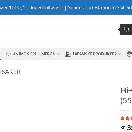
 over 1000,-* ｜Ingen tollavgift｜Sendes fra Oslo, innen 2-4 vir
ANIME & SPILL MERCH
JAPANSKE PRODUKTER
TSAKER
Hi-
(55
Legg til i
ønskeliste
Rate
9
3
kr
out o