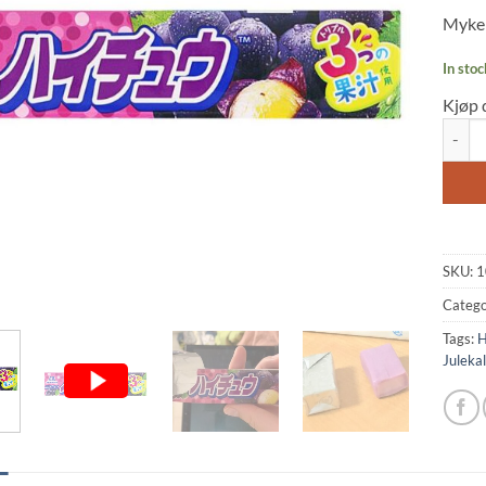
based
Myke 
custo
rating
In stoc
Kjøp 
Hi-Che
SKU:
1
Catego
Tags:
H
Juleka