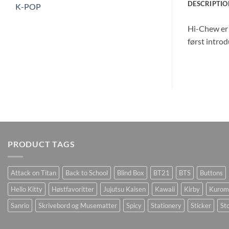
DESCRIPTIO
K-POP
Hi-Chew er 
først introd
PRODUCT TAGS
Attack on Titan
Back to School
Blind Box
BT21
BTS
Buttons
Hello Kitty
Høstfavoritter
Jujutsu Kaisen
Kawaii
Kirby
Kurom
Sanrio
Skrivebord og Musematter
Spicy
Stationery
Sticker
Sto