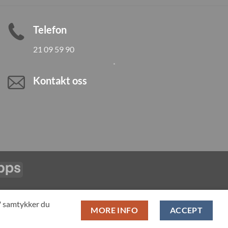
Telefon
21 09 59 90
Kontakt oss
Vipps
LL PRODUCTS
T" samtykker du
MORE INFO
ACCEPT
pan-