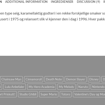
N
ADDITIONAL INFORMATION
INGREDIENSER
DISCUSSION (9)
en type seig, karamellaktig godteri i en rekke forskjellige smake
usert i 1975 og relansert slik vi kjenner den i dag i 1996. Hver pak
Chainsaw Man
Cinnamoroll
Death Note
Demon Slayer
Disney
D
i
Lulu Anbefaler
My Hero Academia
My Melody
Naruto
Nintendo
rt Priskutt!
Studio Ghibli
Super Mario
Totoro
Valentine's Day og Mo