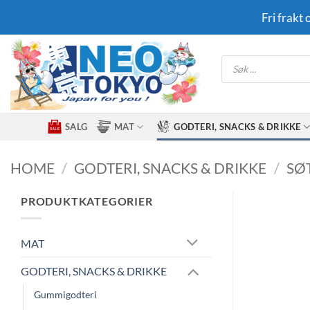
Skip
Fri frakt
to
content
Products
search
SALG
MAT
GODTERI, SNACKS & DRIKKE
HOME
/
GODTERI, SNACKS & DRIKKE
/
SØ
PRODUKTKATEGORIER
MAT
GODTERI, SNACKS & DRIKKE
Gummigodteri