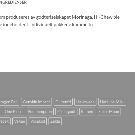
INGREDIENSER
r som produseres av godteriselskapet Morinaga. Hi-Chew ble
ke inneholder ti individuelt pakkede karameller.
ragon Ball
Genshin Impact
Glutenfri
Halloween
Hatsune Miku
One Piece
Pompompurin
Påskegodt
Ramen
Sailor Moon
rsdag
Vegan
Vocaloid
Zelda