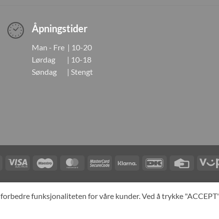
Åpningstider
Man - Fre | 10-20
Lørdag | 10-18
Søndag | Stengt
Visa
Visa
Maestro
MasterCard
MasterCard
Klarna
DanKort
Credit
Electron
2
Card
LINGER
KONTAKT OSS
OM OSS
SPESIALBESTILLING
MIN KONTO
A
og forbedre funksjonaliteten for våre kunder. Ved å trykke "ACCEP
yright 2026 ©
Neo Tokyo by Neo Tokyo Norway AS -With Love from Ja