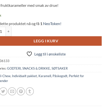
 on
fruktkarameller med smak av drue!
mer
s
k
dette produktet nå og få
1
NeoToken!
w Caramels Grape Flavor (55,2g, Morinaga) quantity
LEGG I KURV
Legg til i ønskeliste
06133
ries:
GODTERI, SNACKS & DRIKKE
,
SØTSAKER
i-Chew
,
Individuelt pakket
,
Karamell
,
Påskegodt
,
Perfekt for
lender