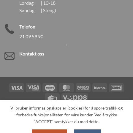
Lørdag | 10-18
Søndag | Stengt
Telefon
21 09 59 90
Kontakt oss
Visa
Visa
Maestro
MasterCard
MasterCard
Klarna
DanK
Electron
2
Credit
Vipps
Card
Vi bruker informasjonskapsler (cookies) for å spore trafikk og
forbedre funksjonaliteten for våre kunder. Ved å trykke
TILBAKEKALLINGER
KONTAKT OSS
OM OSS
SPESIALBESTILLING
MIN KONTO
ALL PRODUCTS
"ACCEPT" samtykker du med dette.
Copyright 2026 ©
Neo Tokyo by Neo Tokyo Norway AS -With Love