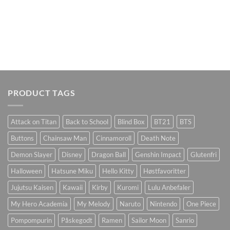
PRODUCT TAGS
Attack on Titan
Back to School
Blind Box
BT21
BTS
Buttons
Chainsaw Man
Cinnamoroll
Death Note
Demon Slayer
Disney
Dragon Ball
Genshin Impact
Glutenfri
Halloween
Hatsune Miku
Hello Kitty
Høstfavoritter
Jujutsu Kaisen
Kawaii
Kirby
Kuromi
Lulu Anbefaler
My Hero Academia
My Melody
Naruto
Nintendo
One Piece
Pompompurin
Påskegodt
Ramen
Sailor Moon
Sanrio