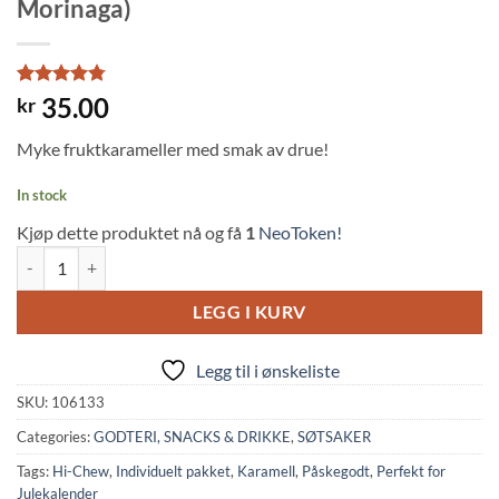
Morinaga)
Rated
9
4.78
35.00
kr
out of 5
based on
Myke fruktkarameller med smak av drue!
customer
ratings
In stock
Kjøp dette produktet nå og få
1
NeoToken!
Hi-Chew Caramels Grape Flavor (55,2g, Morinaga) quantity
LEGG I KURV
Legg til i ønskeliste
SKU:
106133
Categories:
GODTERI, SNACKS & DRIKKE
,
SØTSAKER
Tags:
Hi-Chew
,
Individuelt pakket
,
Karamell
,
Påskegodt
,
Perfekt for
Julekalender