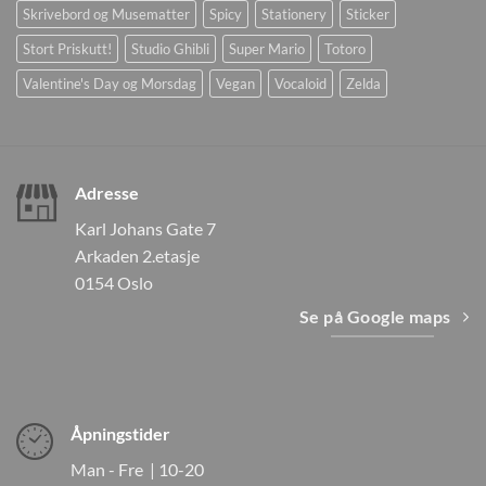
Skrivebord og Musematter
Spicy
Stationery
Sticker
Stort Priskutt!
Studio Ghibli
Super Mario
Totoro
Valentine's Day og Morsdag
Vegan
Vocaloid
Zelda
Adresse
Karl Johans Gate 7
Arkaden 2.etasje
0154 Oslo
Se på Google maps
Åpningstider
Man - Fre | 10-20