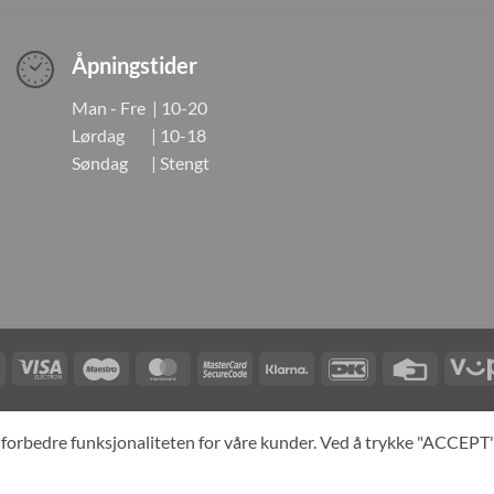
Åpningstider
Man - Fre | 10-20
Lørdag | 10-18
Søndag | Stengt
Visa
Visa
Maestro
MasterCard
MasterCard
Klarna
DanKort
Credit
Electron
2
Card
LINGER
KONTAKT OSS
OM OSS
SPESIALBESTILLING
MIN KONTO
A
og forbedre funksjonaliteten for våre kunder. Ved å trykke "ACCEP
yright 2026 ©
Neo Tokyo by Neo Tokyo Norway AS -With Love from Ja