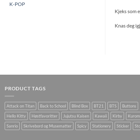
K-POP
Kjeks som e
Knas deg ig
PRODUCT TAGS
Attack on Titan
Back to School
Blind Box
BT21
BTS
Buttons
Hello Kitty
Høstfavoritter
Jujutsu Kaisen
Kawaii
Kirby
Kurom
Sanrio
Skrivebord og Musematter
Spicy
Stationery
Sticker
Sto