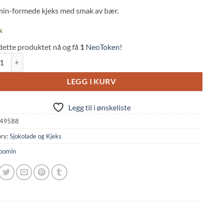
n-formede kjeks med smak av bær.
mer
k
dette produktet nå og få
1
NeoToken!
 Mini-Biscuits Berry Mix Flavor (60g, Seika) quantity
LEGG I KURV
Legg til i ønskeliste
49588
ry:
Sjokolade og Kjeks
oomin