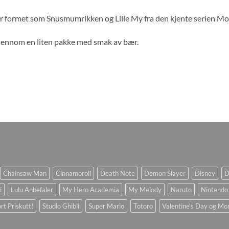
r formet som Snusmumrikken og Lille My fra den kjente serien M
jennom en liten pakke med smak av bær.
Chainsaw Man
Cinnamoroll
Death Note
Demon Slayer
Disney
D
i
Lulu Anbefaler
My Hero Academia
My Melody
Naruto
Nintendo
rt Priskutt!
Studio Ghibli
Super Mario
Totoro
Valentine's Day og Mo