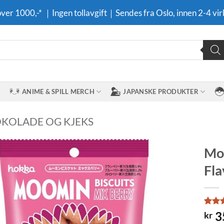
 over 1000,-* ｜Ingen tollavgift｜Sendes fra Oslo, innen 2-4 vir
ANIME & SPILL MERCH
JAPANSKE PRODUKTER
OKOLADE OG KJEKS
Moo
Fla
Legg til i
ønskeliste
Rated
1
3
kr
3
out