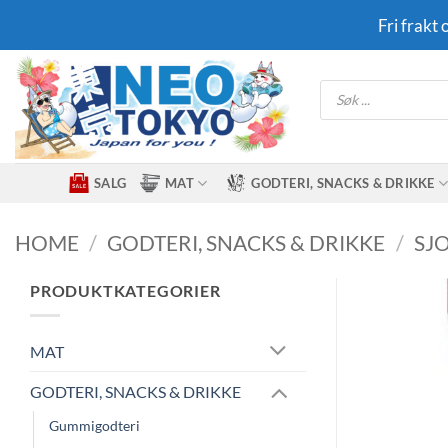
Skip
Fri frakt
to
content
Products
search
SALG
MAT
GODTERI, SNACKS & DRIKKE
HOME
/
GODTERI, SNACKS & DRIKKE
/
SJ
PRODUKTKATEGORIER
MAT
GODTERI, SNACKS & DRIKKE
Gummigodteri