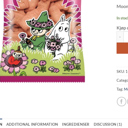
of 5
Moomi
based
on
custo
In stoc
rating
Kjøp 
Moomin
SKU:
1
Catego
Tag:
M
N
ADDITIONAL INFORMATION
INGREDIENSER
DISCUSSION (1)