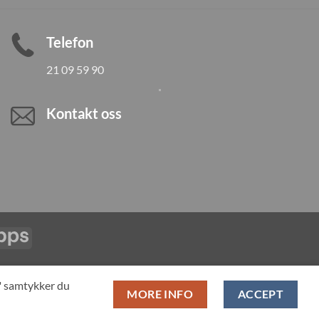
Telefon
21 09 59 90
Kontakt oss
Vipps
LL PRODUCTS
T" samtykker du
MORE INFO
ACCEPT
pan-