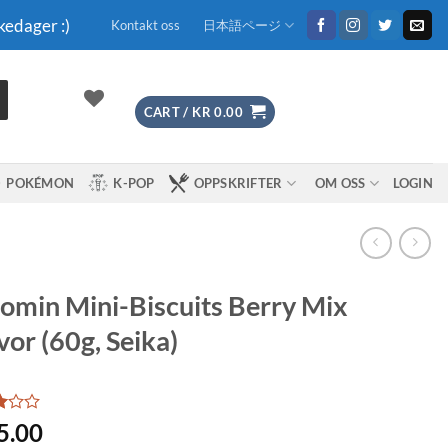
kedager :)
Kontakt oss
日本語ページ
CART /
KR
0.00
POKÉMON
K-POP
OPPSKRIFTER
OM OSS
LOGIN
min Mini-Biscuits Berry Mix
vor (60g, Seika)
5.00