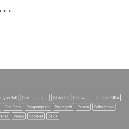
oomin.
ragon Ball
Genshin Impact
Glutenfri
Halloween
Hatsune Miku
One Piece
Pompompurin
Påskegodt
Ramen
Sailor Moon
rsdag
Vegan
Vocaloid
Zelda