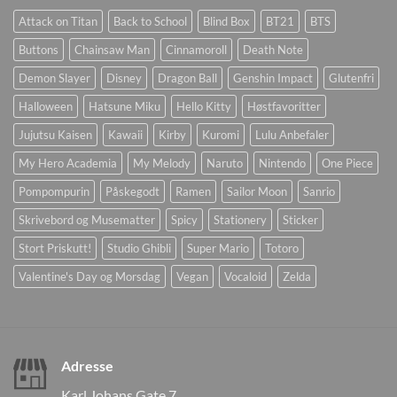
Attack on Titan
Back to School
Blind Box
BT21
BTS
Buttons
Chainsaw Man
Cinnamoroll
Death Note
Demon Slayer
Disney
Dragon Ball
Genshin Impact
Glutenfri
Halloween
Hatsune Miku
Hello Kitty
Høstfavoritter
Jujutsu Kaisen
Kawaii
Kirby
Kuromi
Lulu Anbefaler
My Hero Academia
My Melody
Naruto
Nintendo
One Piece
Pompompurin
Påskegodt
Ramen
Sailor Moon
Sanrio
Skrivebord og Musematter
Spicy
Stationery
Sticker
Stort Priskutt!
Studio Ghibli
Super Mario
Totoro
Valentine's Day og Morsdag
Vegan
Vocaloid
Zelda
Adresse
Karl Johans Gate 7