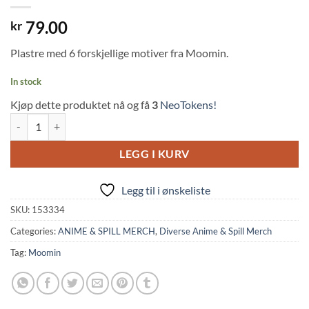
79.00
kr
Plastre med 6 forskjellige motiver fra Moomin.
In stock
Kjøp dette produktet nå og få
3
NeoTokens!
Moomin: Bandage (18pc, Bandai) quantity
LEGG I KURV
Legg til i ønskeliste
SKU:
153334
Categories:
ANIME & SPILL MERCH
,
Diverse Anime & Spill Merch
Tag:
Moomin