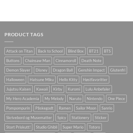
PRODUCT TAGS
Attack on Titan
Back to School
Blind Box
BT21
BTS
Buttons
Chainsaw Man
Cinnamoroll
Death Note
Demon Slayer
Disney
Dragon Ball
Genshin Impact
Glutenfri
Halloween
Hatsune Miku
Hello Kitty
Høstfavoritter
Jujutsu Kaisen
Kawaii
Kirby
Kuromi
Lulu Anbefaler
My Hero Academia
My Melody
Naruto
Nintendo
One Piece
Pompompurin
Påskegodt
Ramen
Sailor Moon
Sanrio
Skrivebord og Musematter
Spicy
Stationery
Sticker
Stort Priskutt!
Studio Ghibli
Super Mario
Totoro