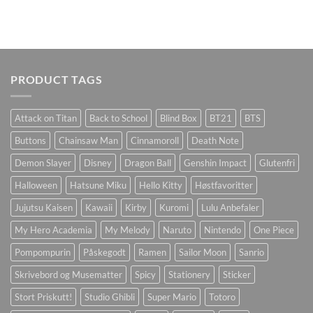
PRODUCT TAGS
Attack on Titan
Back to School
Blind Box
BT21
BTS
Buttons
Chainsaw Man
Cinnamoroll
Death Note
Demon Slayer
Disney
Dragon Ball
Genshin Impact
Glutenfri
Halloween
Hatsune Miku
Hello Kitty
Høstfavoritter
Jujutsu Kaisen
Kawaii
Kirby
Kuromi
Lulu Anbefaler
My Hero Academia
My Melody
Naruto
Nintendo
One Piece
Pompompurin
Påskegodt
Ramen
Sailor Moon
Sanrio
Skrivebord og Musematter
Spicy
Stationery
Sticker
Stort Priskutt!
Studio Ghibli
Super Mario
Totoro