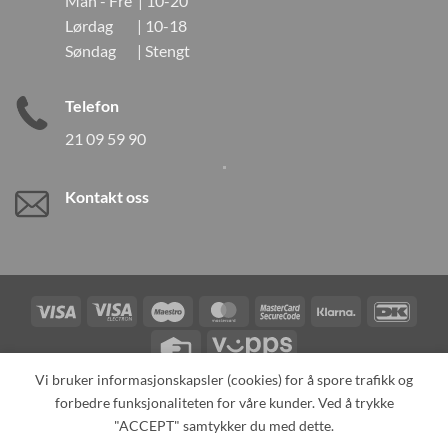
Man - Fre | 10-20
Lørdag | 10-18
Søndag | Stengt
Telefon
21 09 59 90
Kontakt oss
Visa
Visa
Maestro
MasterCard
MasterCard
Klarna
DanK
Electron
2
Credit
Vipps
Card
Vi bruker informasjonskapsler (cookies) for å spore trafikk og
forbedre funksjonaliteten for våre kunder. Ved å trykke
TILBAKEKALLINGER
KONTAKT OSS
OM OSS
SPESIALBESTILLING
MIN KONTO
ALL PRODUCTS
"ACCEPT" samtykker du med dette.