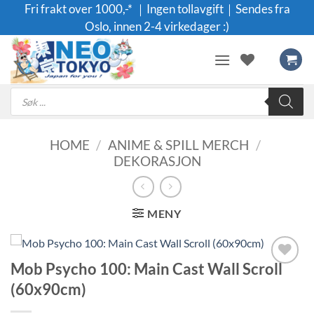
Skip
Fri frakt over 1000,-* ｜Ingen tollavgift｜Sendes fra
to
Oslo, innen 2-4 virkedager :)
content
Products
search
HOME
/
ANIME & SPILL MERCH
/
DEKORASJON
MENY
Mob Psycho 100: Main Cast Wall Scroll
Legg til i
(60x90cm)
ønskeliste