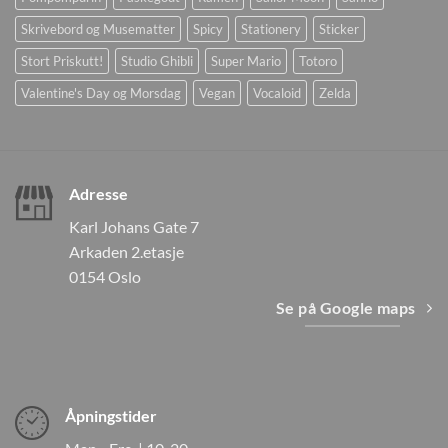
Skrivebord og Musematter
Spicy
Stationery
Sticker
Stort Priskutt!
Studio Ghibli
Super Mario
Totoro
Valentine's Day og Morsdag
Vegan
Vocaloid
Zelda
Adresse
Karl Johans Gate 7
Arkaden 2.etasje
0154 Oslo
Se på Google maps
Åpningstider