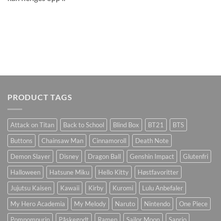
PRODUCT TAGS
Attack on Titan
Back to School
Blind Box
BT21
BTS
Buttons
Chainsaw Man
Cinnamoroll
Death Note
Demon Slayer
Disney
Dragon Ball
Genshin Impact
Glutenfri
Halloween
Hatsune Miku
Hello Kitty
Høstfavoritter
Jujutsu Kaisen
Kawaii
Kirby
Kuromi
Lulu Anbefaler
My Hero Academia
My Melody
Naruto
Nintendo
One Piece
Pompompurin
Påskegodt
Ramen
Sailor Moon
Sanrio